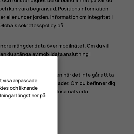
t och fullständighet beror bland annat på var du
 och kan vara begränsad. Positionsinformation
er eller under jorden. Information om integritet i
Globals sekretesspolicy på
indre mängder data över mobilnätet. Om du vill
 kan du stänga av mobildataanslutning i
n i positionsbestämningen när det inte går att ta
att visa anpassade
hus eller bland höga byggnader. Om du befinner dig
kies och liknande
d kan du stänga av trådlösa nätverk i
lningar längst ner på
välj På för
Position
.