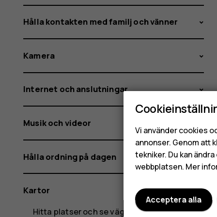
Hålla kontakten med familj och vänner
Kamera
Internet och anslutningar
Cookieinställni
Musik och videor
Vi använder cookies oc
annonser. Genom att k
tekniker. Du kan ändra 
Hålla ordning på dagen
webbplatsen. Mer info
Kartor
Acceptera alla
Hitta platser och se vägbeskrivningar