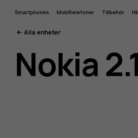
Använda
Smartphones
Mobiltelefoner
Tillbehör
HM
Mitt konto
Alla enheter
för
Nokia 2.
Nokia
2.1