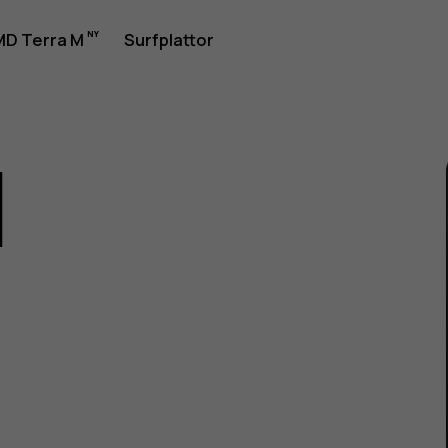
rhandbok
D Terra M
Surfplattor
1