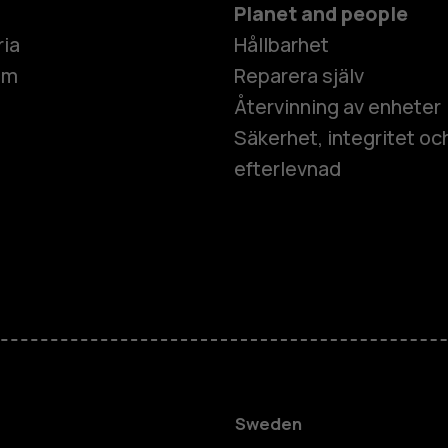
Planet and people
ria
Hållbarhet
um
Reparera själv
Återvinning av enheter
Säkerhet, integritet oc
efterlevnad
Smartphon
Mobiltelefo
Tillbehör
Sweden