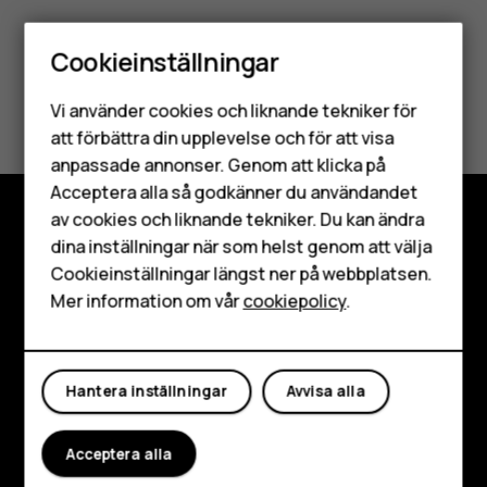
Cookieinställningar
Smartphones
Var detta till hjälp?
Vi använder cookies och liknande tekniker för
Mobiltelefoner
att förbättra din upplevelse och för att visa
Ja
Nej
anpassade annonser. Genom att klicka på
Tillbehör
Acceptera alla så godkänner du användandet
av cookies och liknande tekniker. Du kan ändra
HMD Terra M
dina inställningar när som helst genom att välja
Utforska
Surfplattor
Cookieinställningar längst ner på webbplatsen.
Om
Mer information om vår
cookiepolicy
.
Mitt konto
Planet and people
Kundservice
Hantera inställningar
Avvisa alla
Facebook
Instagram
Tiktok
Youtube
Linkedin
Discord
Acceptera alla