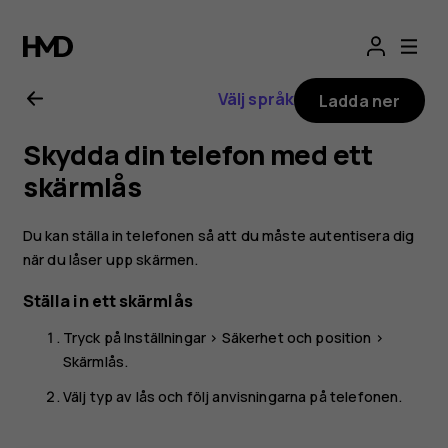
Användarhandbo
för
Välj språk
Ladda ner
Nokia
Skydda din telefon med ett
2.1
skärmlås
Du kan ställa in telefonen så att du måste autentisera dig
när du låser upp skärmen.
Ställa in ett skärmlås
Tryck på
Inställningar
>
Säkerhet och position
>
Skärmlås
.
Välj typ av lås och följ anvisningarna på telefonen.