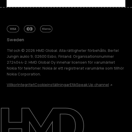
Sweden
TM och © 2026 HMD Global. Alla rättigheter förbehålls. Bertel
Jungin aukio 9, 02600 Esbo, Finland. Organisationsnummer
2724044-2. HMD Global Oy innehar licensen för varumärket
Nokia för telefoner. Nokia är ett registrerat varumärke som tillhör
Nokia Corporation.
Villkor
Integritet
Cookieinställningar
Etik
Speak Up channel
Om
Reparera, återanvända, återvinna
Hållbarhet
Kundservice