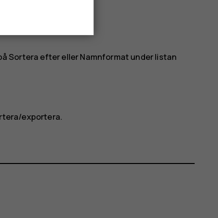
 på
Sortera efter
eller
Namnformat
under listan
rtera/exportera
.