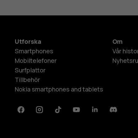
Utforska
Om
Smartphones
Vår histo
Mobiltelefoner
Nyhetsr
Surfplattor
Tillbehör
Nokia smartphones and tablets
Facebook
Instagram
Tiktok
Youtube
Linkedin
Discord