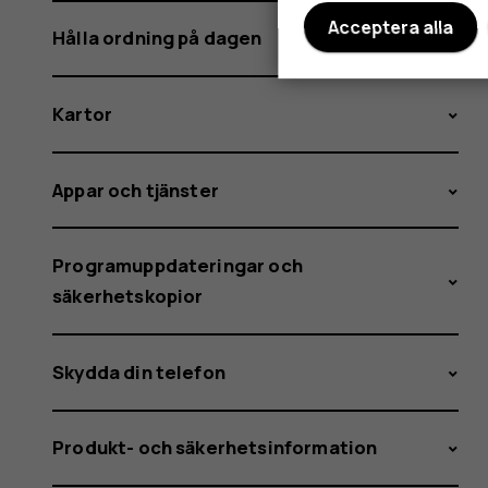
Acceptera alla
Hålla ordning på dagen
Kartor
Appar och tjänster
Programuppdateringar och
säkerhetskopior
Skydda din telefon
Produkt- och säkerhetsinformation