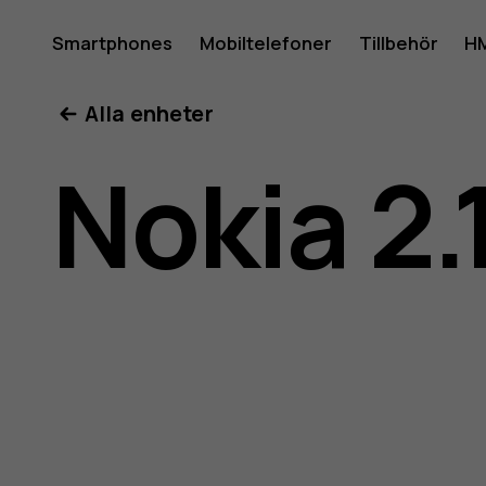
Använda
Smartphones
Mobiltelefoner
Tillbehör
HM
Mitt konto
Alla enheter
för
Nokia 2.
Nokia
2.1