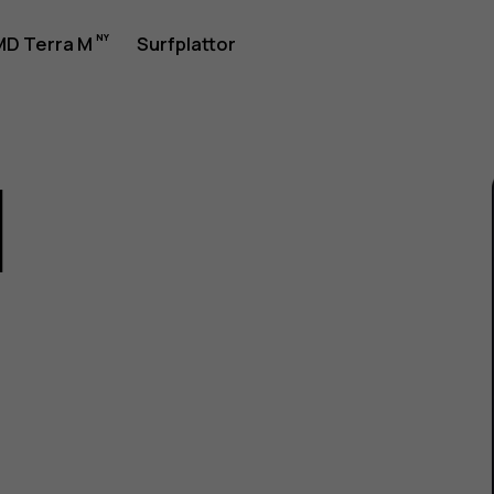
rhandbok
D Terra M
Surfplattor
1