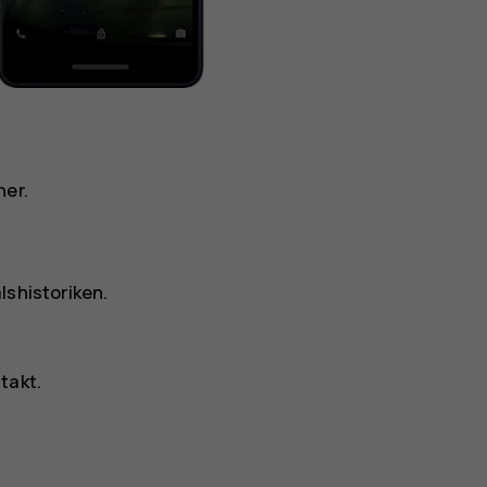
ner.
lshistoriken.
ntakt
.
.