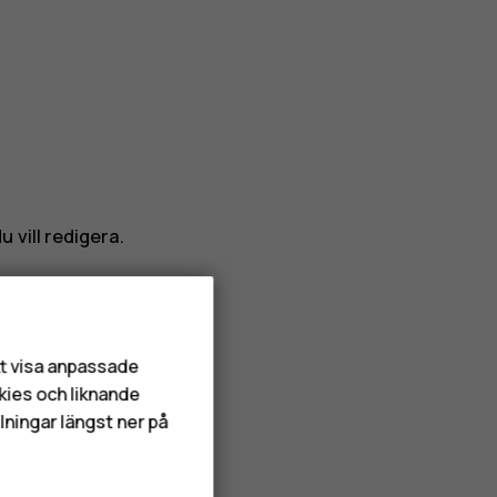
 vill redigera.
att visa anpassade
kies och liknande
lningar längst ner på