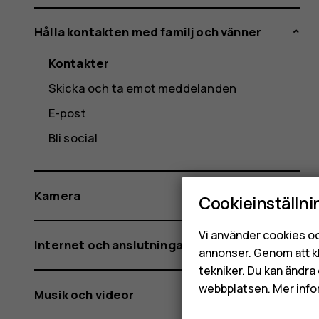
Hålla kontakten med familj och vänner
Kontakter
Skicka och ta emot meddelanden
E-post
Bli social
Kamera
Cookieinställni
Vi använder cookies oc
Internet och anslutningar
annonser. Genom att k
tekniker. Du kan ändra 
webbplatsen. Mer info
Musik och videor