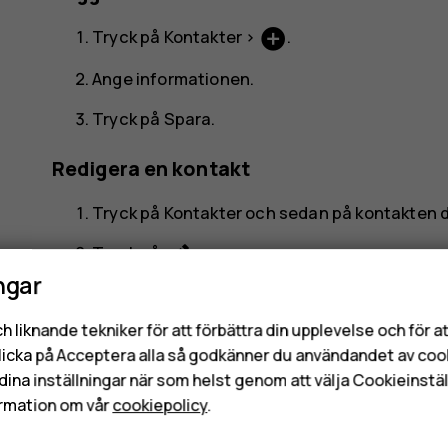
add_circle
Tryck på
Kontakter
>
.
Ange informationen.
Tryck på
Spara
.
Redigera en kontakt
Tryck på
Kontakter
och sedan på kontakten du
edit
Tryck på
.
ngar
Redigera uppgifterna.
h liknande tekniker för att förbättra din upplevelse och för 
Tryck på
Spara
.
licka på Acceptera alla så godkänner du användandet av coo
dina inställningar när som helst genom att välja Cookieinstäl
Söka efter en kontakt
rmation om vår
cookiepolicy
.
Tryck på
Kontakter
.