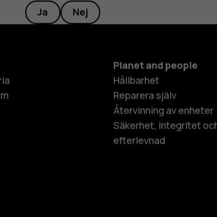
Ja
Nej
Planet and people
ria
Hållbarhet
um
Reparera själv
Återvinning av enheter
Säkerhet, integritet oc
efterlevnad
Smartphon