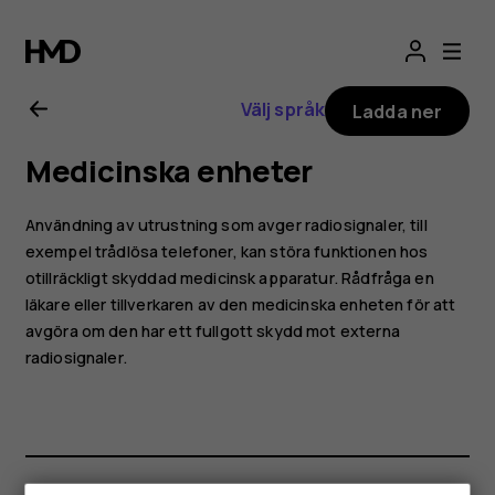
Användarhandbo
för
Välj språk
Ladda ner
Nokia
Medicinska enheter
2.1
Användning av utrustning som avger radiosignaler, till
exempel trådlösa telefoner, kan störa funktionen hos
otillräckligt skyddad medicinsk apparatur. Rådfråga en
läkare eller tillverkaren av den medicinska enheten för att
avgöra om den har ett fullgott skydd mot externa
radiosignaler.