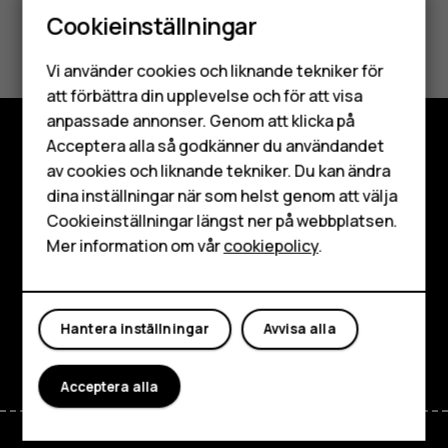
Cookieinställningar
Var detta till hjälp?
Smartphones
Vi använder cookies och liknande tekniker för
Ja
Nej
Mobiltelefoner
att förbättra din upplevelse och för att visa
anpassade annonser. Genom att klicka på
Tillbehör
Acceptera alla så godkänner du användandet
Utforska
av cookies och liknande tekniker. Du kan ändra
HMD Terra M
dina inställningar när som helst genom att välja
Om
Surfplattor
Cookieinställningar längst ner på webbplatsen.
Mer information om vår
cookiepolicy
.
Planet and people
Mitt konto
Kundservice
Hantera inställningar
Avvisa alla
Facebook
Instagram
Tiktok
Youtube
Linkedin
Discord
Acceptera alla