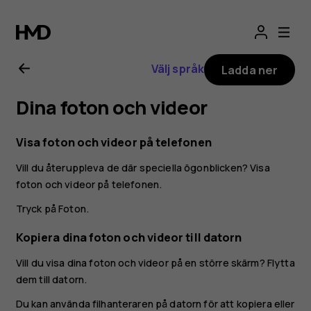
Användarhandbo
för
Välj språk
Ladda ner
Nokia
Dina foton och videor
2.1
Visa foton och videor på telefonen
Vill du återuppleva de där speciella ögonblicken? Visa
foton och videor på telefonen.
Tryck på
Foton
.
Kopiera dina foton och videor till datorn
Vill du visa dina foton och videor på en större skärm? Flytta
dem till datorn.
Du kan använda filhanteraren på datorn för att kopiera eller