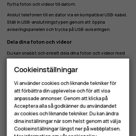
flytta foton och videor till datorn.
Anslut telefonen till en dator via en kompatibel USB-kabel.
Ställ in USB-anslutningstypen genom att öppna
aviseringspanelen och trycka på USB-aviseringen.
Dela dina foton och videor
Du kan snabbt och enkelt dela dina foton och videor med
familj och vänner.
Cookieinställningar
Tryck på fotot du vill dela i
Foton
och tryck sedan på
Smartphones
.
share
Vi använder cookies och liknande tekniker för
Mobiltelefoner
Välj hur du vill dela fotot eller videon.
att förbättra din upplevelse och för att visa
anpassade annonser. Genom att klicka på
Tillbehör
Acceptera alla så godkänner du användandet
av cookies och liknande tekniker. Du kan ändra
HMD Terra M
dina inställningar när som helst genom att välja
Surfplattor
Cookieinställningar längst ner på webbplatsen.
Var detta till hjälp?