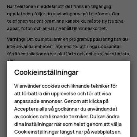
När telefonen meddelar att det finns en tillgänglig
uppdatering följer du anvisningarna på telefonen. Om
telefonen har ont om minne kanske du måste flytta dina
appar, foton och annat innehåll till minneskortet.
Varning!
Om du installerar en programuppdatering kan du
inte använda enheten, inte ens för att ringa nödsamtal,
förrän installationen har slutförts och enheten har startats
om.
Cookieinställningar
Innan du påbörjar anslutningen ska du ansluta en laddare
Smartphones
eller se till att telefonens batteri är fulladdat och ansluta
Vi använder cookies och liknande tekniker för
till Wi-Fi, eftersom uppdateringspaketen kan förbruka
Mobiltelefoner
att förbättra din upplevelse och för att visa
mycket mobildata.
anpassade annonser. Genom att klicka på
Tillbehör
Acceptera alla så godkänner du användandet
av cookies och liknande tekniker. Du kan ändra
HMD Terra M
dina inställningar när som helst genom att välja
Surfplattor
Cookieinställningar längst ner på webbplatsen.
Var detta till hjälp?