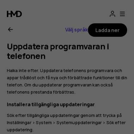
Användarhandbo
för
Välj språk
Ladda ner
Nokia
Uppdatera programvaran i
2.1
telefonen
Halka inte efter. Uppdatera telefonens programvara och
appar trådlöst och få nya och förbättrade funktioner till din
telefon. Om du uppdaterar programvaran kan också
telefonens prestanda förbättras.
Installera tillgängliga uppdateringar
Sök efter tillgängliga uppdateringar genom att trycka på
Inställningar
>
System
>
Systemuppdateringar
>
Sök efter
uppdatering
.