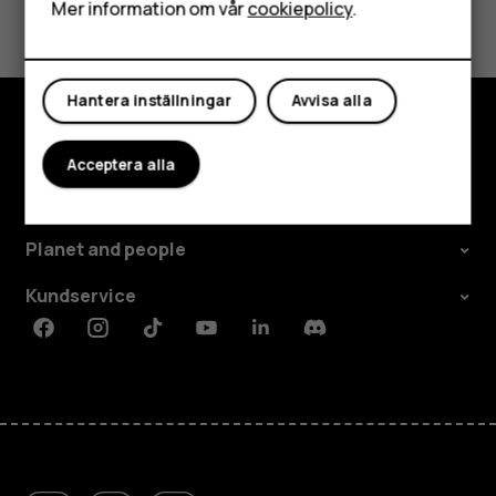
Mer information om vår
cookiepolicy
.
Mitt konto
Ja
Nej
Hantera inställningar
Avvisa alla
Utforska
Acceptera alla
Om
Planet and people
Kundservice
Facebook
Instagram
Tiktok
Youtube
Linkedin
Discord