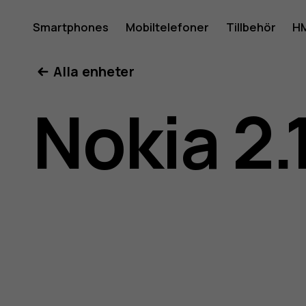
Använda
Smartphones
Mobiltelefoner
Tillbehör
HM
Mitt konto
Alla enheter
för
Nokia 2.
Nokia
2.1