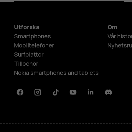
Utforska
Om
Smartphones
Vår histo
Mobiltelefoner
Nyhetsr
Surfplattor
Tillbehör
Nokia smartphones and tablets
Facebook
Instagram
Tiktok
Youtube
Linkedin
Discord