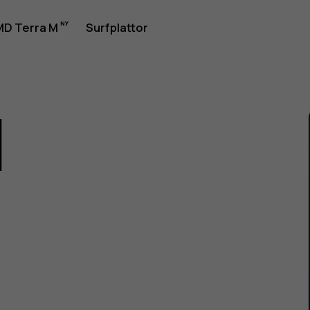
rhandbok
D Terra M
Surfplattor
1