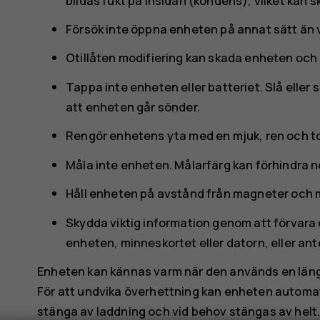
bildas fukt på insidan (kondens), vilket kan 
Försök inte öppna enheten på annat sätt än
Otillåten modifiering kan skada enheten och
Tappa inte enheten eller batteriet. Slå eller
att enheten går sönder.
Rengör enhetens yta med en mjuk, ren och to
Måla inte enheten. Målarfärg kan förhindra 
Håll enheten på avstånd från magneter och 
Skydda viktig information genom att förvara d
enheten, minneskortet eller datorn, eller an
Enheten kan kännas varm när den används en längre t
För att undvika överhettning kan enheten automa
stänga av laddning och vid behov stängas av hel