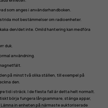
skada enheten.
 vad som anges i användarhandboken.
 strida mot bestämmelser om radioenheter.
 skaka den/det inte. Omild hantering kan medföra
rr duk.
normal användning.
magnetfält.
en på minst två olika ställen, till exempel på
teckna den.
id i sträck. I de flesta fall är detta helt normalt.
tiskt börja fungera långsammare, stänga appar,
t. Lämna in enheten på närmaste auktoriserade