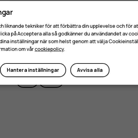
serviceverkstad om den inte fungerar korrekt.
ngar
h liknande tekniker för att förbättra din upplevelse och för 
licka på Acceptera alla så godkänner du användandet av coo
dina inställningar när som helst genom att välja Cookieinstäl
rmation om vår
cookiepolicy
.
Var detta till hjälp?
Hantera inställningar
Avvisa alla
Ja
Nej