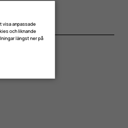
att visa anpassade
kies och liknande
lningar längst ner på