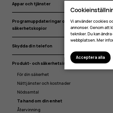
Appar och tjänster
Cookieinställni
Programuppdateringar och
Vi använder cookies oc
annonser. Genom att k
säkerhetskopior
tekniker. Du kan ändra 
webbplatsen. Mer info
Skydda din telefon
Acceptera alla
Produkt- och säkerhetsinformation
För din säkerhet
Nättjänster och kostnader
Nödsamtal
Ta hand om din enhet
Återvinning