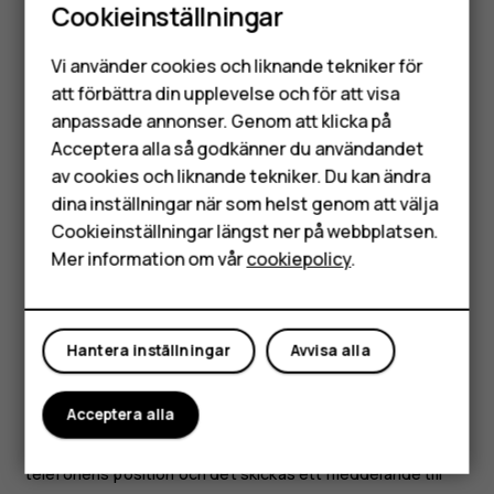
Cookieinställningar
Om du tappar bort telefonen kan du hitta, låsa eller radera
Smartphones
den på distans om du har loggat in på ett Google-konto.
Vi använder cookies och liknande tekniker för
Mobiltelefoner
Funktionen Hitta min enhet är aktiverad som standard för
att förbättra din upplevelse och för att visa
telefoner som är kopplade till ett Google-konto.
anpassade annonser. Genom att klicka på
Tillbehör
Acceptera alla så godkänner du användandet
För att kunna använda Hitta min enhet måste din
av cookies och liknande tekniker. Du kan ändra
HMD Terra M
borttappade telefon vara
dina inställningar när som helst genom att välja
Påslagen
Surfplattor
Cookieinställningar längst ner på webbplatsen.
Inloggad på ett Google-konto
Mer information om vår
cookiepolicy
.
Mitt konto
Ansluten till mobildata eller Wi-Fi
Visas på Google Play
Hantera inställningar
Avvisa alla
Ha aktiverat Platstjänster
Ha aktiverat Hitta min enhet
Acceptera alla
När Hitta min enhet ansluter till din telefon ser du
telefonens position och det skickas ett meddelande till