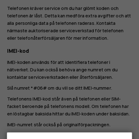
Telefonen kräver service om du har glömt koden och
telefonen är låst. Detta kan medföra extra avgifter och att
alla personliga data på telefonen raderas. Kontakta
närmaste auktoriserade serviceverkstad för telefonen
eller telefonåterförsäljaren för mer information.
IMEI-kod
IMEI-koden används för att identifiera telefoner i
nätverket. Du kan också behöva ange numret om du
kontaktar serviceverkstaden eller återförsäljaren.
Slå numret
*#06#
om du vill se ditt IMEI-nummer.
Telefonens IMEI-kod står även på telefonen eller SIM-
facket beroende på telefonens modell. Om telefonen har
en löstagbar baksida hittar du IMEI-koden under baksidan.
IMEI-numret står också på originalförpackningen.
Lokalisera eller låsa telefonen