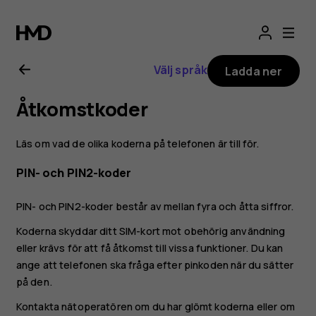
Användarhandbo
för
Välj språk
Ladda ner
Nokia
Åtkomstkoder
2.1
Läs om vad de olika koderna på telefonen är till för.
PIN- och PIN2-koder
PIN- och PIN2-koder består av mellan fyra och åtta siffror.
Koderna skyddar ditt SIM-kort mot obehörig användning
eller krävs för att få åtkomst till vissa funktioner. Du kan
ange att telefonen ska fråga efter pinkoden när du sätter
på den.
Kontakta nätoperatören om du har glömt koderna eller om