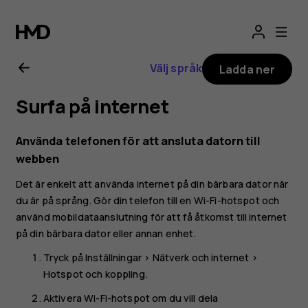
Användarhandbo
för
Välj språk
Ladda ner
Nokia
Surfa på internet
2.1
Använda telefonen för att ansluta datorn till
webben
Det är enkelt att använda internet på din bärbara dator när
du är på språng. Gör din telefon till en Wi-Fi-hotspot och
använd mobildataanslutning för att få åtkomst till internet
på din bärbara dator eller annan enhet.
Tryck på
Inställningar
>
Nätverk och internet
>
Hotspot och koppling
.
Aktivera
Wi-Fi-hotspot
om du vill dela