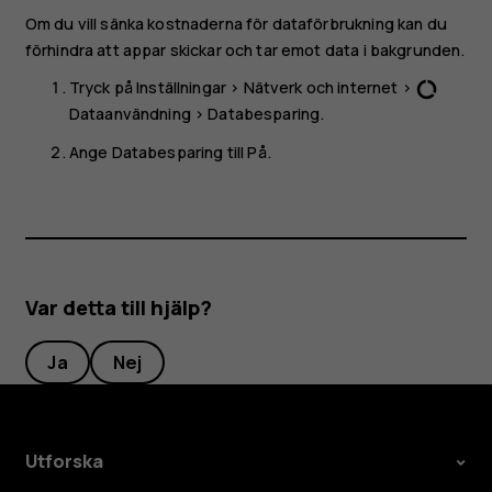
Om du vill sänka kostnaderna för dataförbrukning kan du
förhindra att appar skickar och tar emot data i bakgrunden.
Tryck på
Inställningar
>
Nätverk och internet
>
data_usage
Dataanvändning
>
Databesparing
.
Ange
Databesparing
till
På
.
Var detta till hjälp?
Ja
Nej
Utforska