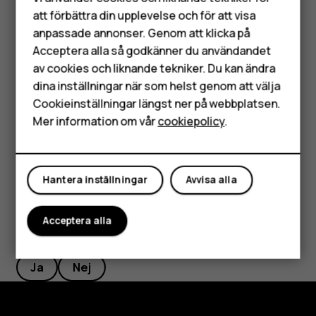
Mobiltelefoner
att förbättra din upplevelse och för att visa
Filtrera kontaktlistan
anpassade annonser. Genom att klicka på
Tillbehör
Tryck på
Kontakter
>
>
Inställningar
, tryck på
Sortera
menu
settings
Acceptera alla så godkänner du användandet
efter
eller
Namnformat
under listan Kontakter.
av cookies och liknande tekniker. Du kan ändra
HMD Terra M
dina inställningar när som helst genom att välja
Importera eller exportera kontakter
Surfplattor
Cookieinställningar längst ner på webbplatsen.
Tryck på
Kontakter
>
>
Inställningar
>
menu
settings
Mer information om vår
cookiepolicy
.
Importera/exportera
.
Mitt konto
Hantera inställningar
Avvisa alla
Acceptera alla
Var detta till hjälp?
Ja
Nej