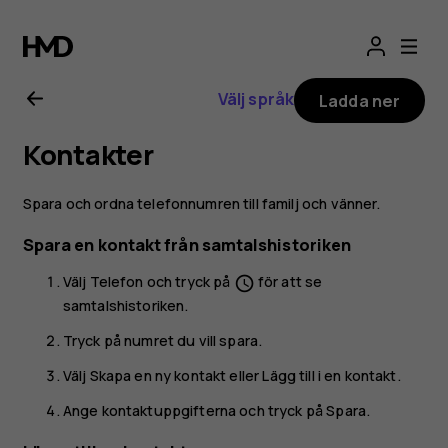
Användarhandbo
för
Välj språk
Ladda ner
Nokia
Kontakter
2.1
Spara och ordna telefonnumren till familj och vänner.
Spara en kontakt från samtalshistoriken
Välj
Telefon
och tryck på
för att se
schedule
samtalshistoriken.
Tryck på numret du vill spara.
Välj
Skapa en ny kontakt
eller
Lägg till i en kontakt
.
Ange kontaktuppgifterna och tryck på
Spara
.