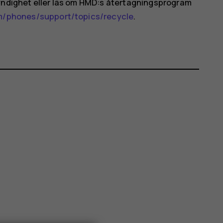
myndighet eller läs om HMD:s återtagningsprogram
/phones/support/topics/recycle
.