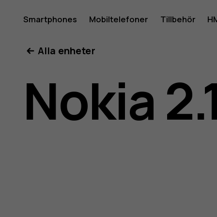
Använda
Smartphones
Mobiltelefoner
Tillbehör
HM
Mitt konto
Alla enheter
för
Nokia 2.
Nokia
2.1