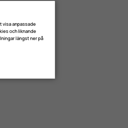
att visa anpassade
kies och liknande
lningar längst ner på