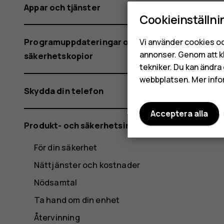
Appar och tjänster
Cookieinställni
Programuppdateringar och
Vi använder cookies oc
annonser. Genom att k
säkerhetskopior
tekniker. Du kan ändra 
webbplatsen. Mer info
Skydda din telefon
Acceptera alla
Produkt- och säkerhetsinformation
För din säkerhet
Nättjänster och kostnader
Nödsamtal
Ta hand om din enhet
Återvinning