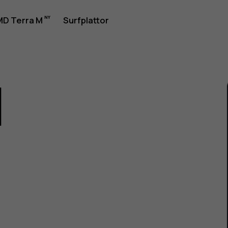
rhandbok
D Terra M
Surfplattor
1