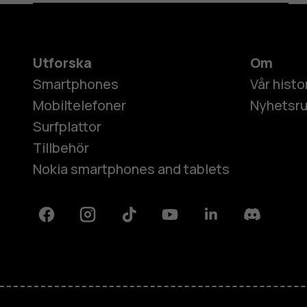
Utforska
Om
Smartphones
Vår histo
Mobiltelefoner
Nyhetsr
Surfplattor
Tillbehör
Nokia smartphones and tablets
Facebook
Instagram
Tiktok
Youtube
Linkedin
Discord