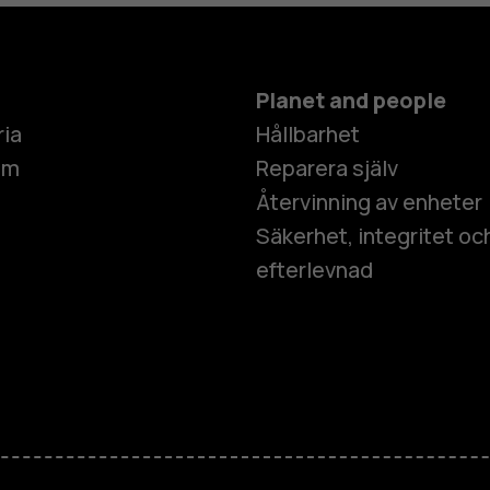
Planet and people
ria
Hållbarhet
um
Reparera själv
Återvinning av enheter
Säkerhet, integritet oc
efterlevnad
Smartphon
Mobiltelefo