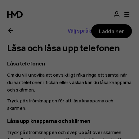
Användarhandbo
för
Välj språk
Ladda ner
Nokia
Låsa och låsa upp telefonen
2.1
Låsa telefonen
Om du vill undvika att oavsiktligt råka ringa ett samtal när
du har telefonen i fickan eller väskan kan du låsa knapparna
och skärmen.
Tryck på strömknappen för att låsa knapparna och
skärmen.
Låsa upp knapparna och skärmen
Tryck på strömknappen och svep uppåt över skärmen.