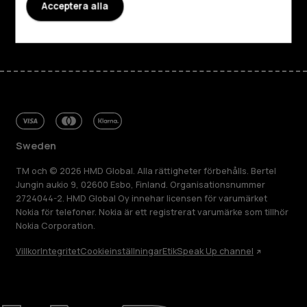
Acceptera alla
Facebook
Instagram
Tiktok
Youtube
Linkedin
Discord
Sweden
TM och © 2026 HMD Global. Alla rättigheter förbehålls. Bertel
Jungin aukio 9, 02600 Esbo, Finland. Organisationsnummer
2724044-2. HMD Global Oy innehar licensen för varumärket
Nokia för telefoner. Nokia är ett registrerat varumärke som tillhör
Nokia Corporation.
Villkor
Integritet
Cookieinställningar
Etik
Speak Up channel
Om
Reparera, återanvända, återvinna