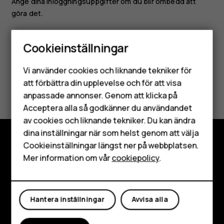
Ange dina inloggningsuppgifter om du blir ombedd att
göra det.
Cookieinställningar
Smartphones
Vi använder cookies och liknande tekniker för
Mobiltelefoner
att förbättra din upplevelse och för att visa
Var detta till hjälp?
anpassade annonser. Genom att klicka på
Tillbehör
Acceptera alla så godkänner du användandet
Ja
Nej
av cookies och liknande tekniker. Du kan ändra
HMD Terra M
dina inställningar när som helst genom att välja
Surfplattor
Cookieinställningar längst ner på webbplatsen.
Utforska
Mer information om vår
cookiepolicy
.
Mitt konto
Om
Planet and people
Hantera inställningar
Avvisa alla
Kundservice