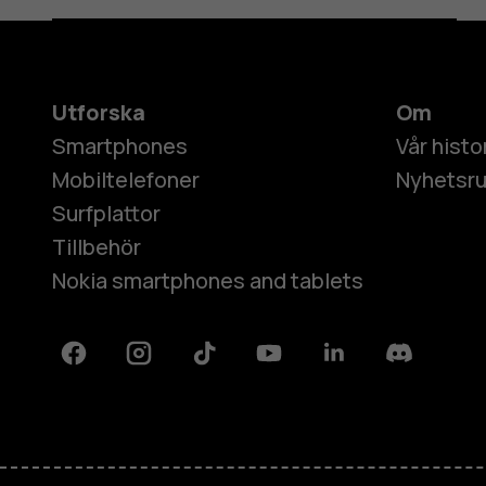
Utforska
Om
Smartphones
Vår histo
Mobiltelefoner
Nyhetsr
Surfplattor
Tillbehör
Nokia smartphones and tablets
Facebook
Instagram
Tiktok
Youtube
Linkedin
Discord