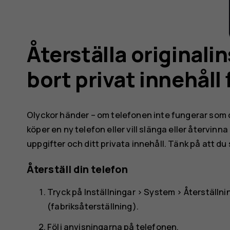
Återställa originali
bort privat innehåll
Olyckor händer – om telefonen inte fungerar som d
köper en ny telefon eller vill slänga eller återvinn
uppgifter och ditt privata innehåll. Tänk på att du s
Återställ din telefon
Tryck på
Inställningar
>
System
>
Återställni
(fabriksåterställning)
.
Följ anvisningarna på telefonen.