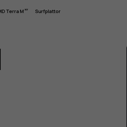
rhandbok
D Terra M
Surfplattor
1