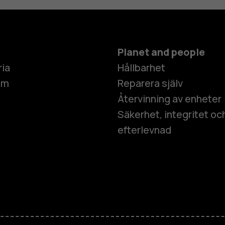
Planet and people
ria
Hållbarhet
um
Reparera själv
Återvinning av enheter
Säkerhet, integritet oc
efterlevnad
Smartphon
Mobiltelefo