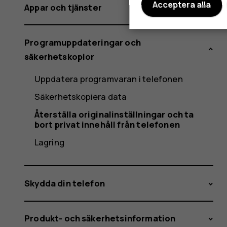
Acceptera alla
Appar och tjänster
Programuppdateringar och
säkerhetskopior
Uppdatera programvaran i telefonen
Säkerhetskopiera data
Återställa originalinställningar och ta
bort privat innehåll från telefonen
Lagring
Skydda din telefon
Produkt- och säkerhetsinformation