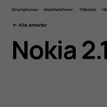
Använda
Smartphones
Mobiltelefoner
Tillbehör
HM
Mitt konto
Alla enheter
för
Nokia 2.
Nokia
2.1