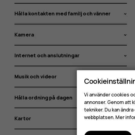
Hålla kontakten med familj och vänner
Kamera
Internet och anslutningar
Musik och videor
Cookieinställni
Vi använder cookies oc
Hålla ordning på dagen
annonser. Genom att k
tekniker. Du kan ändra 
webbplatsen. Mer info
Kartor