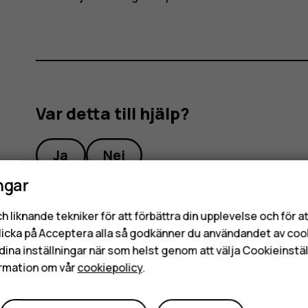
Var detta till hjälp?
Ja
Nej
ngar
h liknande tekniker för att förbättra din upplevelse och för 
licka på Acceptera alla så godkänner du användandet av coo
dina inställningar när som helst genom att välja Cookieinstäl
rmation om vår
cookiepolicy
.