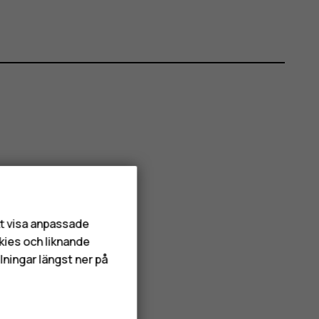
att visa anpassade
kies och liknande
lningar längst ner på