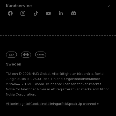
Kundservice
Facebook
Instagram
Tiktok
Youtube
Linkedin
Discord
Sweden
TM och © 2026 HMD Global. Alla rättigheter förbehålls. Bertel
Jungin aukio 9, 02600 Esbo, Finland. Organisationsnummer
2724044-2. HMD Global Oy innehar licensen för varumärket
Nokia för telefoner. Nokia är ett registrerat varumärke som tillhör
Nokia Corporation.
Villkor
Integritet
Cookieinställningar
Etik
Speak Up channel