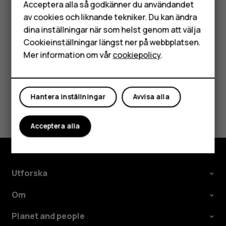
Tillbehör
Tryck på meddelandet du vill besvara.
Acceptera alla så godkänner du användandet
av cookies och liknande tekniker. Du kan ändra
HMD Terra M
Skriv svaret i textrutan under meddelandet och
dina inställningar när som helst genom att välja
tryck på
.
send
Surfplattor
Cookieinställningar längst ner på webbplatsen.
Mer information om vår
cookiepolicy
.
Mitt konto
Hantera inställningar
Avvisa alla
Var detta till hjälp?
Acceptera alla
Ja
Nej
Utforska
Om
Planet and people