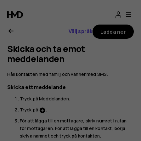
Användarhandbo
för
Välj språk
Ladda ner
Nokia
Skicka och ta emot
2.1
meddelanden
Håll kontakten med familj och vänner med SMS.
Skicka ett meddelande
Tryck på
Meddelanden
.
Tryck på
.
add_circle
För att lägga till en mottagare, skriv numret i rutan
för mottagaren. För att lägga till en kontakt, börja
skriva namnet och tryck på kontakten.