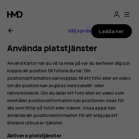
Användarhandbo
för
Välj språk
Ladda ner
Nokia
Använda platstjänster
2.1
Använd Kartor när du vill ta reda på var du befinner dig och
koppla din position till fotona du tar. Din
positionsinformation kan kopplas till ett foto eller en video
om din position kan avgöras med satellit- eller
nätverksteknik. Om du delar ett foto eller en video som
innehåller positionsinformation kan positionen visas för
alla som tittar på fotot eller videon. Vissa appar kan
använda din positionsinformation för att erbjuda ett
bredare utbud av tjänster.
Aktivera platstjänster