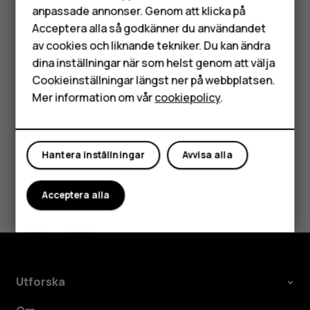
anpassade annonser. Genom att klicka på
höga byggnader. Om du befinner dig på en plats där
Tillbehör
Acceptera alla så godkänner du användandet
användningen av Wi-Fi är begränsad kan du stänga av
av cookies och liknande tekniker. Du kan ändra
HMD Terra M
trådlösa nätverk i telefoninställningarna.
dina inställningar när som helst genom att välja
Tryck på
Inställningar
>
Säkerhet och position
och välj På
Surfplattor
Cookieinställningar längst ner på webbplatsen.
för
Position
.
Mer information om vår
cookiepolicy
.
Mitt konto
Hantera inställningar
Avvisa alla
Var detta till hjälp?
Acceptera alla
Ja
Nej
Utforska