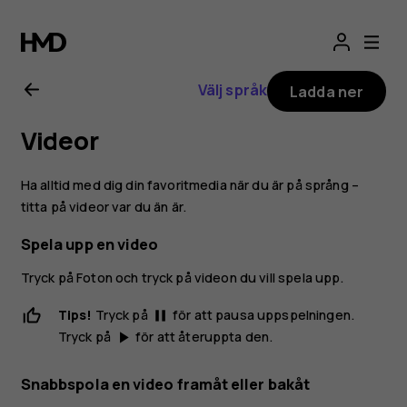
Användarhandbo
för
Välj språk
Ladda ner
Nokia
Videor
2.1
Ha alltid med dig din favoritmedia när du är på språng –
titta på videor var du än är.
Spela upp en video
Tryck på
Foton
och tryck på videon du vill spela upp.
Tips!
Tryck på
för att pausa uppspelningen.
pause
Tryck på
för att återuppta den.
play_arrow
Snabbspola en video framåt eller bakåt