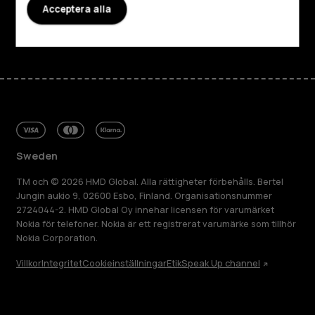
Acceptera alla
Facebook
Instagram
Tiktok
Youtube
Linkedin
Discord
Sweden
TM och © 2026 HMD Global. Alla rättigheter förbehålls. Bertel
Jungin aukio 9, 02600 Esbo, Finland. Organisationsnummer
2724044-2. HMD Global Oy innehar licensen för varumärket
Nokia för telefoner. Nokia är ett registrerat varumärke som tillhör
Nokia Corporation.
Villkor
Integritet
Cookieinställningar
Etik
Speak Up channel
Om