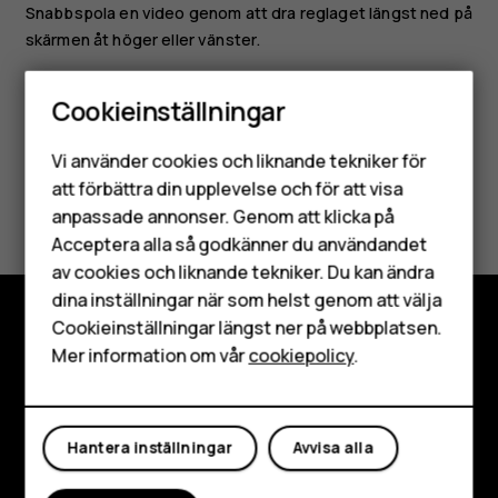
Snabbspola en video genom att dra reglaget längst ned på
skärmen åt höger eller vänster.
Cookieinställningar
Smartphones
Vi använder cookies och liknande tekniker för
Mobiltelefoner
att förbättra din upplevelse och för att visa
Var detta till hjälp?
anpassade annonser. Genom att klicka på
Tillbehör
Acceptera alla så godkänner du användandet
Ja
Nej
av cookies och liknande tekniker. Du kan ändra
HMD Terra M
dina inställningar när som helst genom att välja
Surfplattor
Cookieinställningar längst ner på webbplatsen.
Utforska
Mer information om vår
cookiepolicy
.
Mitt konto
Om
Planet and people
Hantera inställningar
Avvisa alla
Kundservice