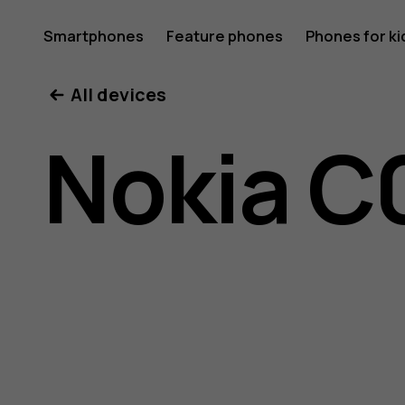
Nokia
Smartphones
Feature phones
Phones for ki
All devices
C01
Nokia C
Plus
user