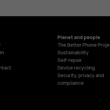
Planet and people
y
The Better Phone Proje
om
Sustainability
Self-repair
ntact
Device recycling
Smartphon
Security, privacy and
compliance
Feature ph