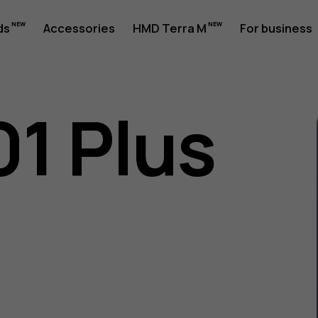
ds
Accessories
HMD Terra M
For business
01 Plus