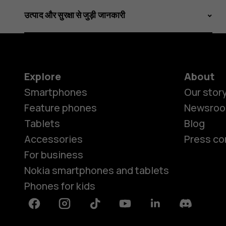
उत्पाद और सुरक्षा से जुड़ी जानकारी
Explore
About
Smartphones
Our stor
Feature phones
Newsro
Tablets
Blog
Accessories
Press co
For business
Nokia smartphones and tablets
Phones for kids
Facebook
Instagram
Tiktok
Youtube
Linkedin
Discord