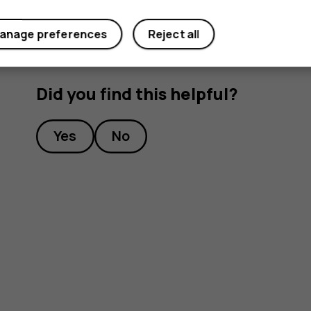
anage preferences
Reject all
Did you find this helpful?
Yes
No