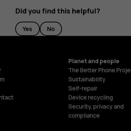
Did you find this helpful?
Yes
No
Planet and people
y
The Better Phone Proje
om
Sustainability
Self-repair
ntact
Device recycling
Smartphon
Security, privacy and
compliance
Feature ph