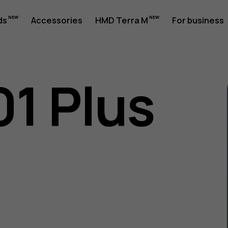
ds
Accessories
HMD Terra M
For business
01 Plus