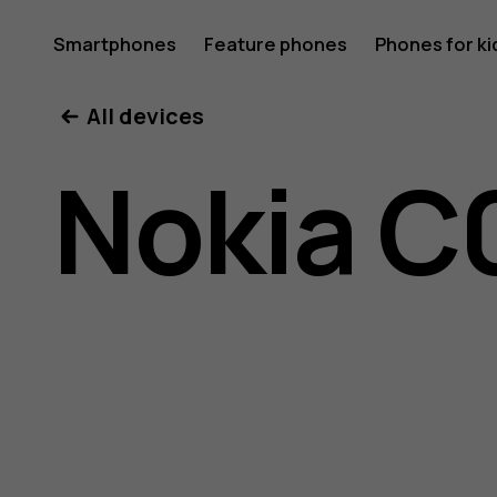
Nokia
Smartphones
Feature phones
Phones for ki
All devices
C01
Nokia C
Plus
user