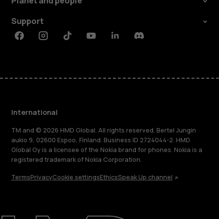
Planet and people
Support
Facebook
Instagram
Tiktok
Youtube
Linkedin
Discord
International
TM and © 2026 HMD Global. All rights reserved. Bertel Jungin
aukio 9, 02600 Espoo, Finland. Business ID 2724044-2. HMD
Global Oy is a licensee of the Nokia brand for phones. Nokia is a
registered trademark of Nokia Corporation.
Terms
Privacy
Cookie settings
Ethics
Speak Up channel
About
Blog
Repair, reuse, recycle