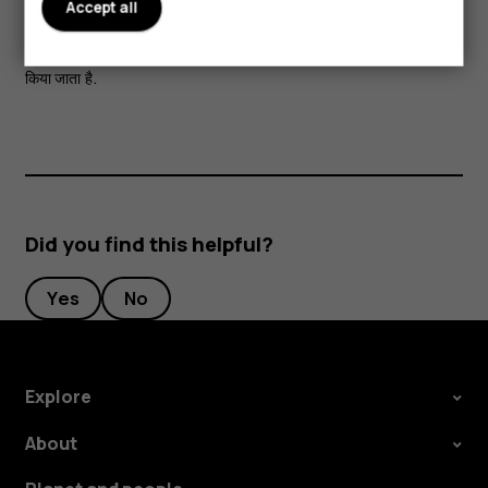
Accept all
ब्लूटूथ के शब्द चिह्न और लोगो पर Bluetooth SIG, Inc. का स्वामित्व है और
HMD Global द्वारा ऐसे चिह्नों का किसी भी प्रकार का उपयोग लाइसेंस के अधीन
किया जाता है.
Did you find this helpful?
Yes
No
Explore
About