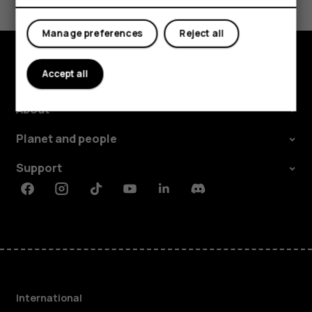
Yes
No
Manage preferences
Reject all
Accept all
Explore
About
Planet and people
Support
Facebook
Instagram
Tiktok
Youtube
Linkedin
Discord
International