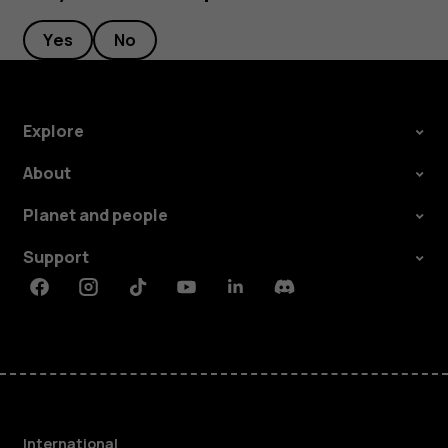
Yes
No
Explore
About
Planet and people
Support
Facebook
Instagram
Tiktok
Youtube
Linkedin
Discord
International