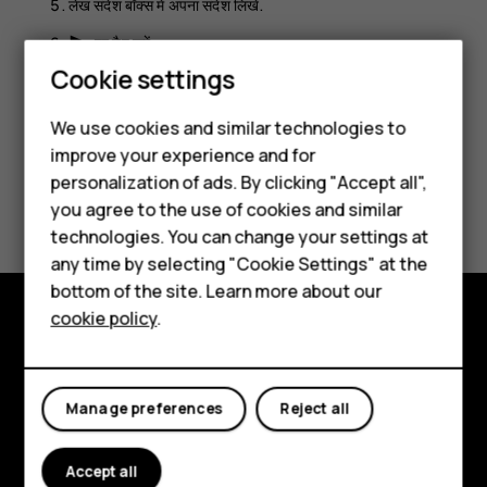
लेख संदेश बॉक्स में अपना संदेश लिखें.
पर टैप करें.
send
Smartphones
Cookie settings
Feature phones
We use cookies and similar technologies to
improve your experience and for
Phones for kids
personalization of ads. By clicking "Accept all",
Did you find this helpful?
Accessories
you agree to the use of cookies and similar
technologies. You can change your settings at
HMD Terra M
Yes
No
any time by selecting "Cookie Settings" at the
bottom of the site. Learn more about our
For business
cookie policy
.
Tablets
Explore
About
Manage preferences
Reject all
Planet and people
Accept all