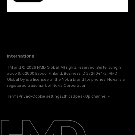
Support
Facebook
Instagram
Tiktok
Youtube
Linkedin
Discord
International
TM and © 2026 HMD Global. All rights reserved. Bertel Jungin
aukio 9, 02600 Espoo, Finland. Business ID 2724044-2. HMD
Global Oy is a licensee of the Nokia brand for phones. Nokia is a
registered trademark of Nokia Corporation.
Terms
Privacy
Cookie settings
Ethics
Speak Up channel
About
Blog
Repair, reuse, recycle
Sustainability