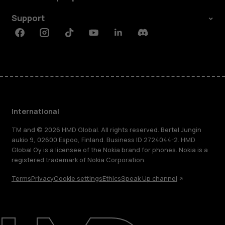
Support
Facebook
Instagram
Tiktok
Youtube
Linkedin
Discord
International
TM and © 2026 HMD Global. All rights reserved. Bertel Jungin
aukio 9, 02600 Espoo, Finland. Business ID 2724044-2. HMD
Global Oy is a licensee of the Nokia brand for phones. Nokia is a
registered trademark of Nokia Corporation.
Terms
Privacy
Cookie settings
Ethics
Speak Up channel
About
Blog
Repair, reuse, recycle