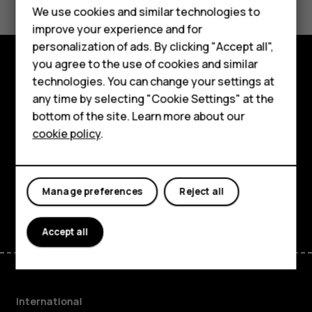
Feature phones
We use cookies and similar technologies to
Yes
No
improve your experience and for
Phones for kids
personalization of ads. By clicking "Accept all",
Accessories
you agree to the use of cookies and similar
technologies. You can change your settings at
Explore
HMD Terra M
any time by selecting "Cookie Settings" at the
About
bottom of the site. Learn more about our
For business
cookie policy
.
Planet and people
Tablets
Support
Manage preferences
Reject all
Facebook
Instagram
Tiktok
Youtube
Linkedin
Discord
Accept all
International