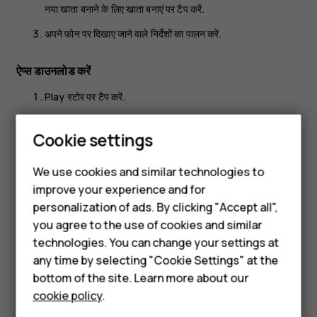
नया खाता बनाने के लिए
खाता बनाएं
पर टैप करें.
अपने फ़ोन पर दिखाए जाने वाले निर्देशों का पालन करें.
ऐप्स डाउनलोड करें
Play स्टोर
पर टैप करें.
ऐप्स ढूंढने के लिए खोज बार पर टैप करें या अपनी अनुशंसाओं से ऐप्स चुनें.
Smartphones
Cookie settings
ऐप वर्णन में, ऐप को डाउनलोड और इंस्टॉल करने के लिए
इंस्टॉल करें
पर
Feature phones
क्लिक करें.
We use cookies and similar technologies to
अपने ऐप देखने के लिए, होम स्क्रीन पर जाएँ और स्क्रीन के निचले हिस्से से ऊपर की
improve your experience and for
Phones for kids
ओर स्वाइप करें.
personalization of ads. By clicking "Accept all",
Accessories
you agree to the use of cookies and similar
technologies. You can change your settings at
HMD Terra M
any time by selecting "Cookie Settings" at the
bottom of the site. Learn more about our
For business
cookie policy
.
Did you find this helpful?