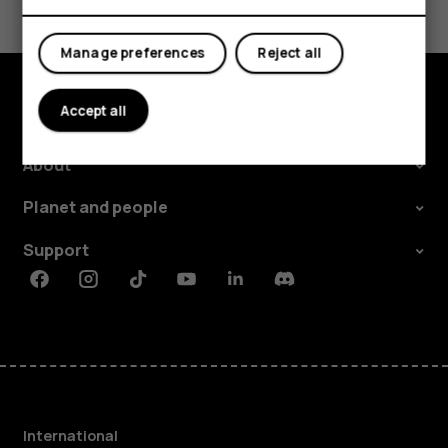
Tablets
Yes
No
Manage preferences
Reject all
Accept all
Explore
About
Planet and people
Support
Facebook
Instagram
Tiktok
Youtube
Linkedin
Discord
International