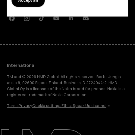
Accept all
Support
Facebook
Instagram
Tiktok
Youtube
Linkedin
Discord
International
TM and © 2026 HMD Global. All rights reserved. Bertel Jungin
aukio 9, 02600 Espoo, Finland. Business ID 2724044-2. HMD
Global Oy is a licensee of the Nokia brand for phones. Nokia is a
registered trademark of Nokia Corporation.
Terms
Privacy
Cookie settings
Ethics
Speak Up channel
About
Blog
Repair, reuse, recycle