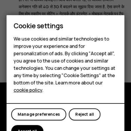
कनेक्शन गति को 4G से 3G में बदलने का सुझाव दिया जाता है. ऐसा करने के
लिए होम स्क्रीन पर
सेटिंग
>
नेटवर्क और इंटरनेट
>
मोबाइल नेटवर्क
पर टैप
करें और
पसंदीदा नेटवर्क के प्रकार
को
3G
पर बदलें.
Smartphones
Cookie settings
Feature phones
We use cookies and similar technologies to
improve your experience and for
Phones for kids
personalization of ads. By clicking "Accept all",
Accessories
you agree to the use of cookies and similar
Did you find this helpful?
technologies. You can change your settings at
HMD Terra M
any time by selecting "Cookie Settings" at the
Yes
No
bottom of the site. Learn more about our
For business
cookie policy
.
Tablets
Explore
Manage preferences
Reject all
About
Planet and people