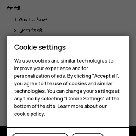
मेल भेजें
Gmail
पर टैप करें.
पर टैप करें.
create
प्रति
बॉक्स में, एक पता टाइप करें या
>
संपर्क से जोड़ें
पर टैप करें.
more_vert
Smartphones
Cookie settings
संदेश का विषय और फिर मेल टाइप करें.
Feature phones
We use cookies and similar technologies to
पर टैप करें.
send
improve your experience and for
Phones for kids
personalization of ads. By clicking "Accept all",
Accessories
you agree to the use of cookies and similar
technologies. You can change your settings at
HMD Terra M
any time by selecting "Cookie Settings" at the
Did you find this helpful?
bottom of the site. Learn more about our
For business
cookie policy
.
Yes
No
Tablets