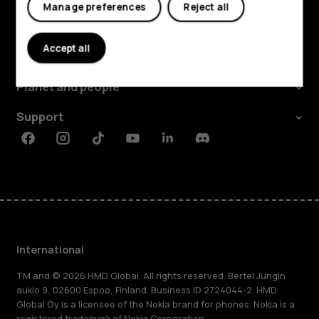
Manage preferences
Reject all
Explore
Accept all
About
Planet and people
Support
Facebook
Instagram
Tiktok
Youtube
Linkedin
Discord
International
TM and © 2026 HMD Global. All rights reserved. Bertel Jungin
aukio 9, 02600 Espoo, Finland. Business ID 2724044-2. HMD
Global Oy is a licensee of the Nokia brand for phones. Nokia is a
registered trademark of Nokia Corporation.