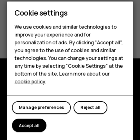
Smartphones
Cookie settings
Feature phones
We use cookies and similar technologies to
improve your experience and for
Phones for kids
Did you find this helpful?
personalization of ads. By clicking "Accept all",
Accessories
you agree to the use of cookies and similar
Yes
No
technologies. You can change your settings at
HMD Terra M
any time by selecting "Cookie Settings" at the
bottom of the site. Learn more about our
For business
Explore
cookie policy
.
Tablets
About
Planet and people
Manage preferences
Reject all
Support
Accept all
Facebook
Instagram
Tiktok
Youtube
Linkedin
Discord