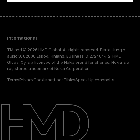
International
TM and © 2026 HMD Global. All rights reserved. Bertel Jungin
aukio 9, 02600 Espoo, Finland. Business ID 2724044-2. HMD
Global Oy is a licensee of the Nokia brand for phones. Nokia is a
registered trademark of Nokia Corporation.
Terms
Privacy
Cookie settings
Ethics
Speak Up channel
About
Blog
Repair, reuse, recycle
Sustainability
Support
International