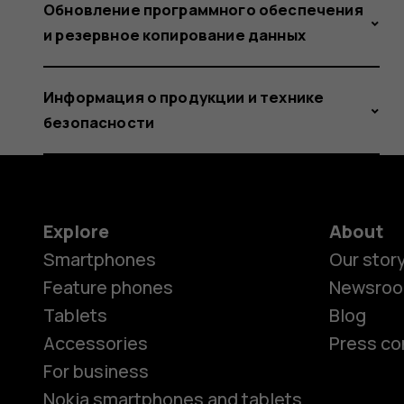
Обновление программного обеспечения
и резервное копирование данных
Информация о продукции и технике
безопасности
Explore
About
Smartphones
Our stor
Feature phones
Newsro
Tablets
Blog
Accessories
Press co
For business
Nokia smartphones and tablets