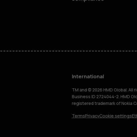
Feature ph
Phones for 
Accessorie
HMD Terra 
International
For busines
TM and © 2026 HMD Global. All ri
Business ID 2724044-2. HMD Globa
registered trademark of Nokia C
Tablets
Terms
Privacy
Cookie settings
Et