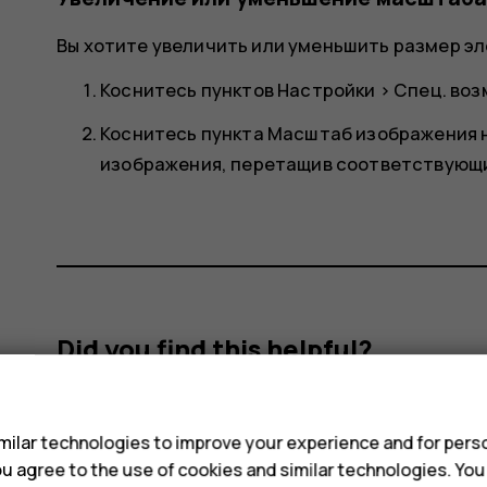
Вы хотите увеличить или уменьшить размер эл
Коснитесь пунктов
Настройки
>
Спец. во
Коснитесь пункта
Масштаб изображения н
изображения, перетащив соответствующи
Did you find this helpful?
s
Yes
No
ilar technologies to improve your experience and for perso
 you agree to the use of cookies and similar technologies. Yo