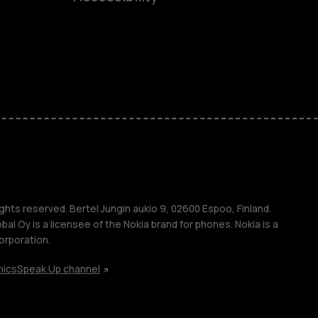
ones
kids
s
M
s
ghts reserved. Bertel Jungin aukio 9, 02600 Espoo, Finland.
l Oy is a licensee of the Nokia brand for phones. Nokia is a
orporation.
hics
Speak Up channel