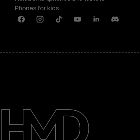
Phones for kids
Facebook
Instagram
Tiktok
Youtube
Linkedin
Discord
About
Blog
Repair, reuse, recycle
Sustainability
Support
International