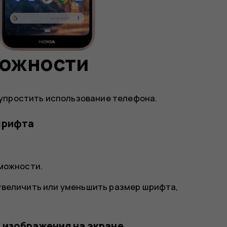
можности
упростить использование телефона.
шрифта
зможности
.
 увеличить или уменьшить размер шрифта,
 изображения на экране