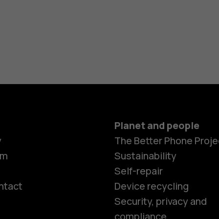
Planet and people
y
The Better Phone Proje
om
Sustainability
Self-repair
ntact
Device recycling
Smartphon
Security, privacy and
compliance