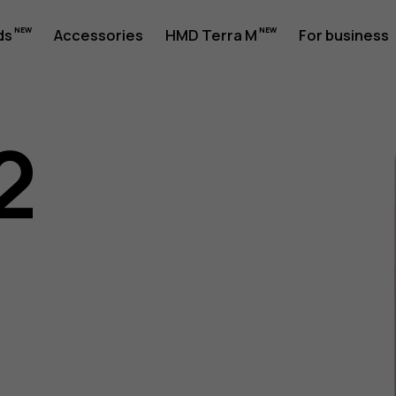
ds
Accessories
HMD Terra M
For business
2