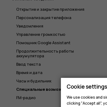
Открытие и закрытие приложения
Персонализация телефона
Уведомления
Управление громкостью
Помощник Google Assistant
Продолжительность работы
аккумулятора
Ввод текста
Время и дата
Часы и будильник
Cookie setting
Специальные возможности
We use cookies and sim
FM-радио
clicking "Accept all",