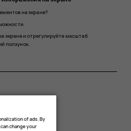
ементов на экране?
зможности
.
а экране
и отрегулируйте масштаб
й ползунок.
nalization of ads. By
u can change your