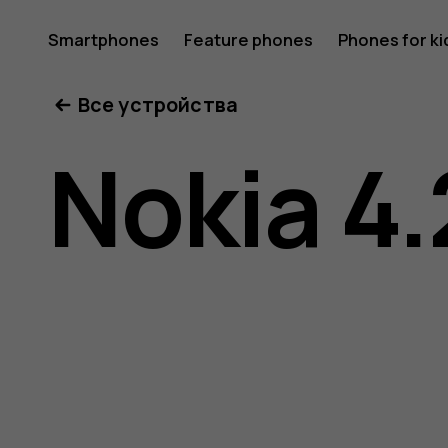
Nokia
Smartphones
Feature phones
Phones for ki
Все устройства
4.2
Nokia 4.
user
guide