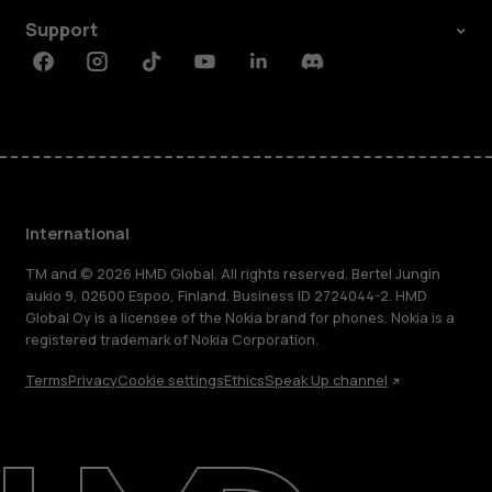
Support
Facebook
Instagram
Tiktok
Youtube
Linkedin
Discord
International
TM and © 2026 HMD Global. All rights reserved. Bertel Jungin
aukio 9, 02600 Espoo, Finland. Business ID 2724044-2. HMD
Global Oy is a licensee of the Nokia brand for phones. Nokia is a
registered trademark of Nokia Corporation.
Terms
Privacy
Cookie settings
Ethics
Speak Up channel
About
Blog
Repair, reuse, recycle