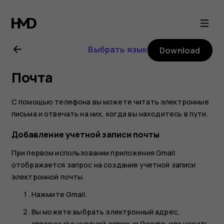
Nokia
4.2
Выбрать язык
Download
user
Почта
guide
С помощью телефона вы можете читать электронные
письма и отвечать на них, когда вы находитесь в пути.
Добавление учетной записи почты
При первом использовании приложения Gmail
отображается запрос на создание учетной записи
электронной почты.
Нажмите
Gmail
.
Вы можете выбрать электронный адрес,
связанный с учетной записью Google, или нажать