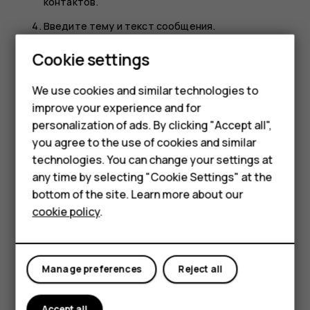
контактов
.
Введите тему и текст сообщения.
Нажмите
.
send
Smartphones
Cookie settings
Чтение электронных писем и создание
Feature phones
We use cookies and similar technologies to
ответов на них
improve your experience and for
Phones for kids
Коснитесь пункта
Gmail
.
personalization of ads. By clicking "Accept all",
Accessories
you agree to the use of cookies and similar
Коснитесь сообщения, которое вы хотите
technologies. You can change your settings at
прочесть.
HMD Terra M
any time by selecting "Cookie Settings" at the
Чтобы ответить на сообщение, коснитесь пункта
bottom of the site. Learn more about our
For business
либо пунктов
>
Ответить всем
.
reply
more_vert
cookie policy
.
Tablets
Удаление почты
Коснитесь пункта
Gmail
.
Manage preferences
Reject all
Коснитесь сообщения, которое вы хотите
удалить, а затем коснитесь пункта
.
delete
Accept all