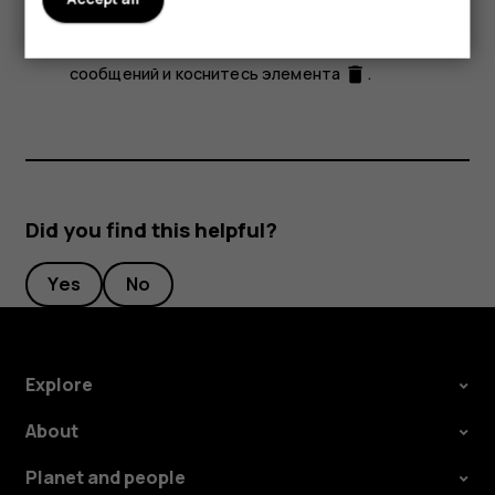
Чтобы удалить несколько сообщений, коснитесь
круга с инициалами получателя для выбора
сообщений и коснитесь элемента
.
delete
Did you find this helpful?
Yes
No
Explore
About
Planet and people