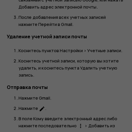
Добавить адрес электронной почты
.
После добавления всех учетных записей
нажмите
Перейти в Gmail
.
Удаление учетной записи почты
Коснитесь пунктов
Настройки
>
Учетные записи
.
Коснитесь учетной записи, которую вы хотите
удалить, и коснитесь пункта
Удалить учетную
запись
.
Отправка почты
Нажмите
Gmail
.
Нажмите
.
create
В поле
Кому
введите электронный адрес либо
нажмите последовательно
>
Добавить из
more_vert