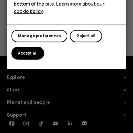
bottom of the site. Learn more about our
For business
cookie policy
.
Tablets
Did you find this helpful?
Manage preferences
Reject all
Yes
No
Accept all
Explore
About
Planet and people
Support
Facebook
Instagram
Tiktok
Youtube
Linkedin
Discord