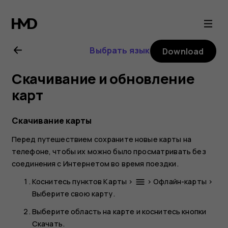
Nokia
4.2
Выбрать язык
Download
user
Скачивание и обновление
guide
карт
Скачивание карты
Перед путешествием сохраните новые карты на
телефоне, чтобы их можно было просматривать без
соединения с Интернетом во время поездки.
Коснитесь пунктов
Карты
>
>
Офлайн-карты
>
menu
Выберите свою карту
.
Выберите область на карте и коснитесь кнопки
Скачать
.