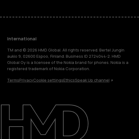
International
TM and © 2026 HMD Global. All rights reserved. Bertel Jungin
aukio 9, 02600 Espoo, Finland. Business ID 2724044-2. HMD
Global Oy is a licensee of the Nokia brand for phones. Nokia is a
registered trademark of Nokia Corporation.
Terms
Privacy
Cookie settings
Ethics
Speak Up channel
About
Blog
Repair, reuse, recycle
Sustainability
Support
International