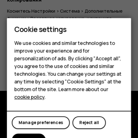
Коснитесь
Настройки
>
Система
>
Дополнительные
функции
>
Резервное копирование
, и включите
Smartphones
резервное копирование.
Cookie settings
Feature phones
We use cookies and similar technologies to
improve your experience and for
Phones for kids
personalization of ads. By clicking "Accept all",
Accessories
you agree to the use of cookies and similar
Did you find this helpful?
technologies. You can change your settings at
HMD Terra M
any time by selecting "Cookie Settings" at the
Yes
No
bottom of the site. Learn more about our
For business
cookie policy
.
Tablets
Explore
Manage preferences
Reject all
About