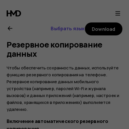
Nokia
4.2
Выбрать язык
Download
user
Резервное копирование
guide
данных
Чтобы обеспечить сохранность данных, используйте
функцию резервного копирования на телефоне.
Резервное копирование данных мобильного
устройства (например, паролей Wi-Fi и журнала
вызовов) и данных приложений (например, настроек и
файлов, хранящихся в приложениях) выполняется
удаленно.
Включение автоматического резервного
копирования