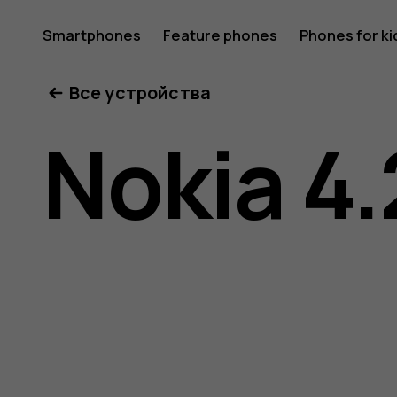
Nokia
Smartphones
Feature phones
Phones for ki
Все устройства
4.2
Nokia 4.
user
guide