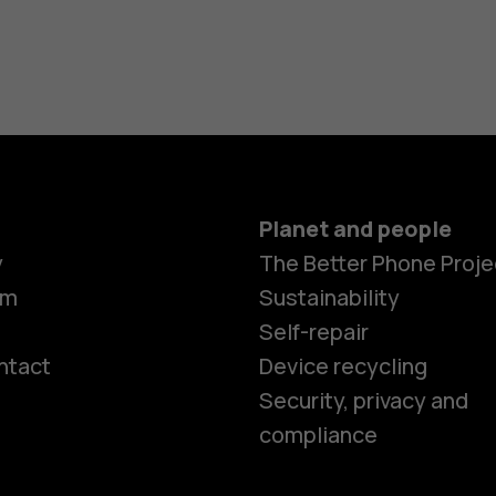
Planet and people
y
The Better Phone Proje
om
Sustainability
Self-repair
ntact
Device recycling
Smartphon
Security, privacy and
compliance
Feature ph