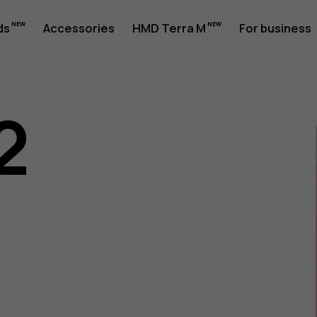
ds
Accessories
HMD Terra M
For business
2