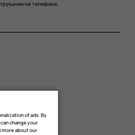
струкциям на телефоне.
nalization of ads. By
u can change your
rn more about our