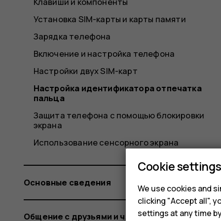
Клавиши и компоненты
Установка SIM-карты и карты памяти
Зарядка телефона
Включение и настройка телефона
Настройки двух SIM-карт
Настройка идентификатора отпечатка
пальца
Защита телефона с помощью блокировки
экрана
Использование сенсорного экрана
Cookie setting
Основные сведения
We use cookies and sim
clicking "Accept all",
settings at any time b
Общение с друзьями и членами семьи