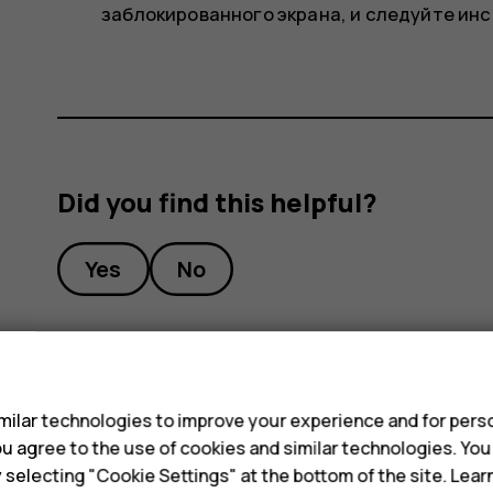
заблокированного экрана, и следуйте ин
Did you find this helpful?
Yes
No
s
ilar technologies to improve your experience and for perso
 you agree to the use of cookies and similar technologies. Yo
y selecting "Cookie Settings" at the bottom of the site. Lea