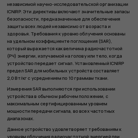
независимой научно-исследовательской организации
ICNIRP. Эти директивы включают значительные запасы
безопасности, предназначенные для обеспечения
защиты всех людей независимо от возраста и
здоровья. Требования к уровню облучения основаны
на удельном коэффициенте поглощения (SAR),
который выражается как величина радиочастотной
(РЧ) энергии, излучаемой на голову или тело, когда
устройство передает сигнал. Установленный ICNIRP
предел SAR для мобильных устройств составляет
2,0 Вт/кг с усреднением по 10 граммам ткани.
Измерения SAR выполняются при использовании
устройства в обычном рабочем положении, с
максимальным сертифицированным уровнем
мощности передачи сигнала, во всех частотных
диапазонах.
Данное устройство удовлетворяет требованиям к
уровням облучения радиочастотной энергией при