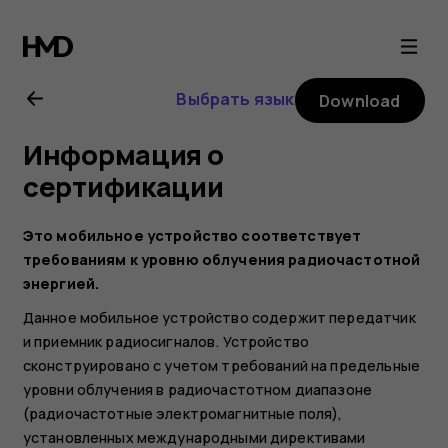
Nokia
4.2
Выбрать язык
Download
user
Информация о
guide
сертификации
Это мобильное устройство соответствует
требованиям к уровню облучения радиочастотной
энергией.
Данное мобильное устройство содержит передатчик
и приемник радиосигналов. Устройство
сконструировано с учетом требований на предельные
уровни облучения в радиочастотном диапазоне
(радиочастотные электромагнитные поля),
установленных международными директивами