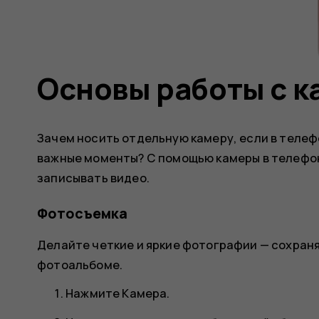
Основы работы с 
Зачем носить отдельную камеру, если в телеф
важные моменты? С помощью камеры в телефо
записывать видео.
Фотосъемка
Делайте четкие и яркие фотографии — сохран
фотоальбоме.
Нажмите
Камера
.