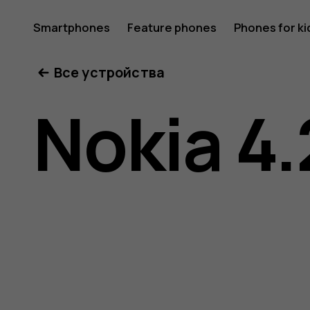
Nokia
Smartphones
Feature phones
Phones for ki
Все устройства
4.2
Nokia 4.
user
guide