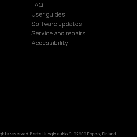
FAQ
User guides
Software updates
es
Service and repairs
Accessibility
ones
kids
s
M
ghts reserved. Bertel Jungin aukio 9, 02600 Espoo, Finland.