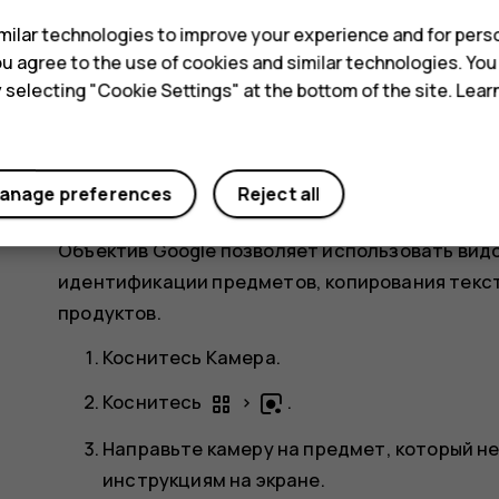
Фотосъемка с помощью таймера
ilar technologies to improve your experience and for perso
Хотите и сами попасть в кадр? Используйте та
 you agree to the use of cookies and similar technologies. Yo
y selecting "Cookie Settings" at the bottom of the site. Lea
Коснитесь пунктов
Камера
>
.
panorama_fish_eye
Выберите время и коснитесь значка
.
anage preferences
Reject all
Использование объектива Google
Объектив Google позволяет использовать вид
идентификации предметов, копирования текст
продуктов.
Коснитесь
Камера
.
Коснитесь
>
.
Направьте камеру на предмет, который н
инструкциям на экране.