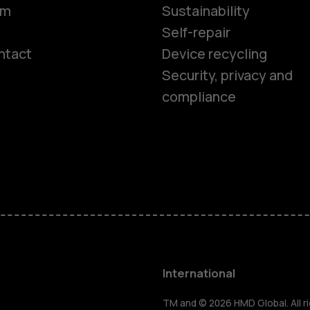
om
Sustainability
Self-repair
ntact
Device recycling
Smartphon
Security, privacy and
compliance
Feature ph
Phones for 
Accessorie
HMD Terra 
International
TM and © 2026 HMD Global. All ri