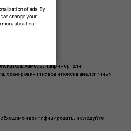
nalization of ads. By
ймер.
u can change your
rn more about our
оискатель камеры, например, для
а, сканирования кодов и поиска аналогичных
еобходимо идентифицировать, и следуйте