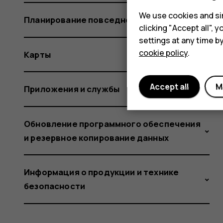
We use cookies and sim
Планирование повседневных задач
clicking "Accept all",
settings at any time b
cookie policy
.
Карты
Accept all
M
Приложения и службы
Обновление программного обеспечения
и резервное копирование данных
Информация о продукции и технике
безопасности