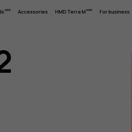
ds
Accessories
HMD Terra M
For business
2