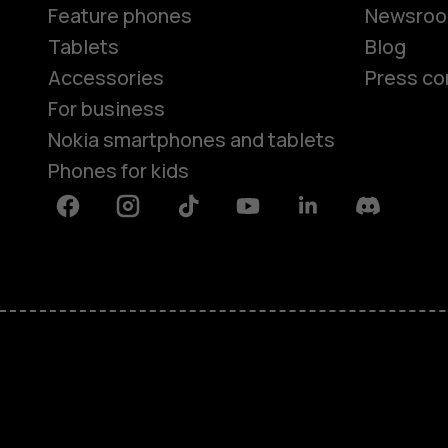
Feature phones
Newsro
Tablets
Blog
Accessories
Press co
For business
Nokia smartphones and tablets
Phones for kids
Facebook
Instagram
Tiktok
Youtube
Linkedin
Discord
About
Blog
Repair, reuse, recycle