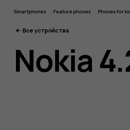
Nokia
Smartphones
Feature phones
Phones for ki
Все устройства
4.2
Nokia 4.
user
guide