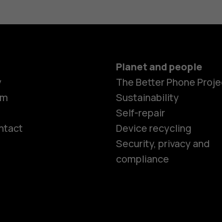
Planet and people
y
The Better Phone Proje
om
Sustainability
Self-repair
ntact
Device recycling
Smartphon
Security, privacy and
compliance
Feature ph
Phones for 