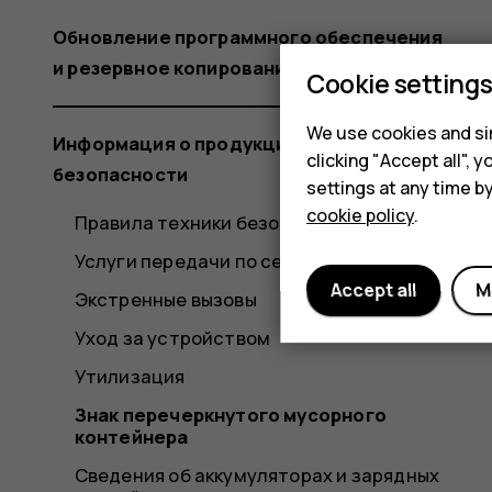
Обновление программного обеспечения
и резервное копирование данных
Cookie setting
We use cookies and sim
Информация о продукции и технике
clicking "Accept all",
безопасности
settings at any time b
cookie policy
.
Правила техники безопасности
Услуги передачи по сети и их стоимость
Accept all
M
Экстренные вызовы
Уход за устройством
Утилизация
Знак перечеркнутого мусорного
контейнера
Сведения об аккумуляторах и зарядных