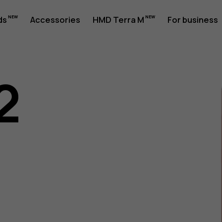
ds
Accessories
HMD Terra M
For business
2