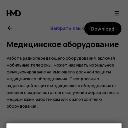
Nokia
4.2
Выбрать язык
Download
user
Медицинское оборудование
guide
Работа радиопередающего оборудования, включая
мобильные телефоны, может нарушать нормальное
функционирование не имеющего должной защиты
медицинского оборудования. С вопросами о
надлежащей защите медицинского оборудования от
внешнего радиочастотного излучения обращайтесь к
медицинским работникам или к изготовителю
оборудования.