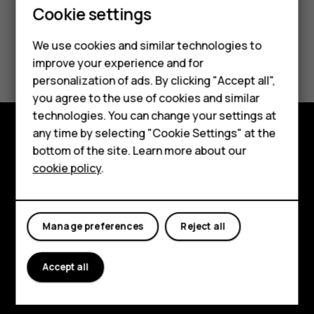
Smartphones
Cookie settings
Feature phones
We use cookies and similar technologies to
Did you find this helpful?
improve your experience and for
Phones for kids
personalization of ads. By clicking "Accept all",
Yes
No
Accessories
you agree to the use of cookies and similar
technologies. You can change your settings at
HMD Terra M
any time by selecting "Cookie Settings" at the
bottom of the site. Learn more about our
Explore
For business
cookie policy
.
About
Tablets
Planet and people
Manage preferences
Reject all
Support
Facebook
Instagram
Tiktok
Youtube
Linkedin
Discord
Accept all