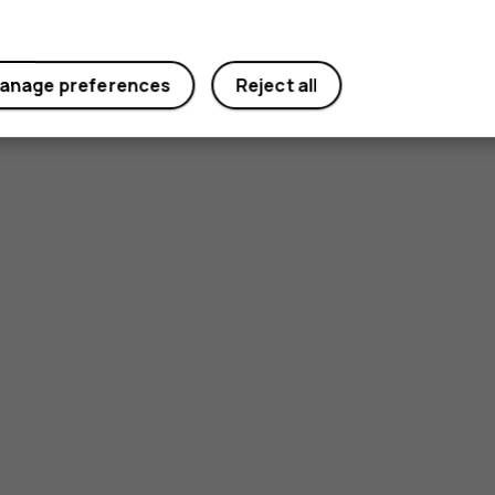
anage preferences
Reject all