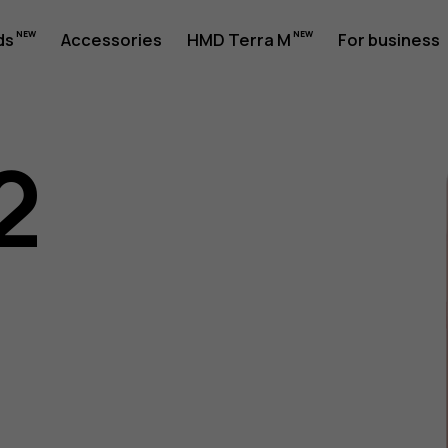
ds
Accessories
HMD Terra M
For business
2