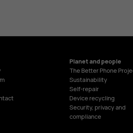
Planet and people
y
The Better Phone Proje
om
Sustainability
Self-repair
ntact
Device recycling
Smartphon
Security, privacy and
compliance
Feature ph