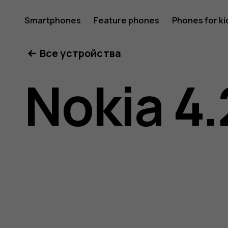
Nokia
Smartphones
Feature phones
Phones for ki
Все устройства
4.2
Nokia 4.
user
guide