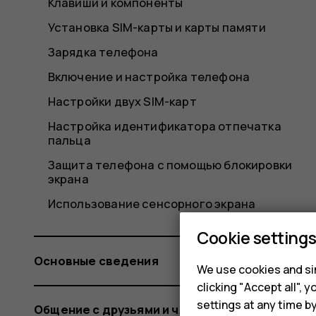
Клавиши и компоненты
Установка SIM-карты и карты памяти
Зарядка телефона
Включение и настройка телефона
Настройки двух SIM-карт
Настройка идентификатора отпечатка
пальца
Защита телефона с помощью блокировки
экрана
Использование сенсорного экрана
Cookie setting
Основные сведения
We use cookies and sim
clicking "Accept all",
settings at any time b
Общение с друзьями и членами семьи