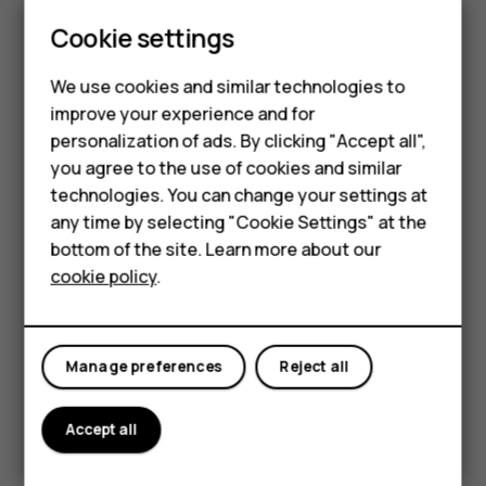
Smartphones
Cookie settings
Для работы некоторых спутниковых систем
позиционирования требуется передача небольших
Feature phones
We use cookies and similar technologies to
объемов данных по сети сотовой связи. Чтобы не
improve your experience and for
платить за передачу данных, например во время
Phones for kids
поездки, отключите мобильный Интернет в
personalization of ads. By clicking "Accept all",
Accessories
настройках телефона.
you agree to the use of cookies and similar
technologies. You can change your settings at
Система позиционирования, определяющая
HMD Terra M
any time by selecting "Cookie Settings" at the
координаты по точке доступа Wi-Fi, повышает
bottom of the site. Learn more about our
For business
точность данных о местоположении при отсутствии
cookie policy
.
спутниковых сигналов, особенно когда вы находитесь
Tablets
в помещении или между высокими зданиями. Если там,
где вы находитесь, использование Wi-Fi запрещено,
отключите Wi-Fi в настройках телефона.
Manage preferences
Reject all
Коснитесь пунктов
Настройки
>
Безопасность и место
и переведите переключатель
Место
во включенное
Accept all
положение.