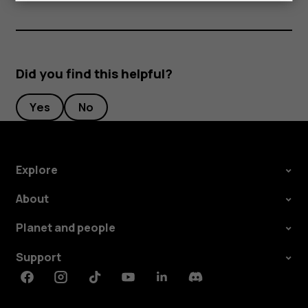
Did you find this helpful?
Yes
No
Explore
About
Planet and people
Support
Facebook
Instagram
Tiktok
Youtube
Linkedin
Discord