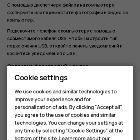
С помощью диспетчера файлов на компьютере
скопируйте или переместите фотографии и видео на
компьютер.
Подключите телефон к компьютеру с помощью
совместимого кабеля USB. Чтобы настроить тип
подключения USB, откройте панель уведомлений и
коснитесь уведомления о USB.
Отправка фотографий и видео
Smartphones
Cookie settings
Вы можете быстро и просто показать фотографии и
видео друзьям или членам семьи.
Feature phones
We use cookies and similar technologies to
В разделе
Фото
выберите фотографию, которой
improve your experience and for
Phones for kids
хотите поделиться, и коснитесь
.
share
personalization of ads. By clicking "Accept all",
Accessories
you agree to the use of cookies and similar
Выберите способ отправки фотографий или
видео.
technologies. You can change your settings at
HMD Terra M
any time by selecting "Cookie Settings" at the
bottom of the site. Learn more about our