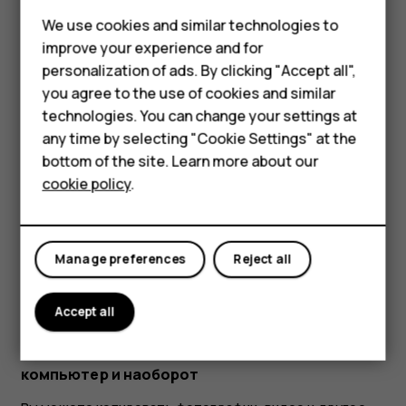
приложения.
Feature phones
We use cookies and similar technologies to
Если установленное приложение зависит от
improve your experience and for
Phones for kids
удаленного, оно может перестать работать. Более
personalization of ads. By clicking "Accept all",
подробные сведения см. в документации по
Accessories
you agree to the use of cookies and similar
установленному приложению.
technologies. You can change your settings at
HMD Terra M
any time by selecting "Cookie Settings" at the
Возврат отключенного приложения
bottom of the site. Learn more about our
For business
Отключенное приложение можно вернуть в список
cookie policy
.
приложений.
Tablets
Коснитесь
Настройки
>
Приложения и
уведомления
.
Manage preferences
Reject all
Выберите необходимое приложение.
Accept all
Коснитесь элемента
Включить
.
Копирование содержимого с телефона на
компьютер и наоборот