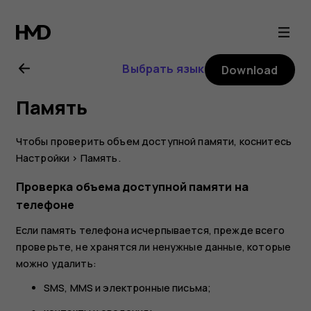
Nokia
4.2
Выбрать язык
Download
user
Память
guide
Чтобы проверить объем доступной памяти, коснитесь
Настройки
>
Память
.
Проверка объема доступной памяти на
телефоне
Если память телефона исчерпывается, прежде всего
проверьте, не хранятся ли ненужные данные, которые
можно удалить:
SMS, MMS и электронные письма;