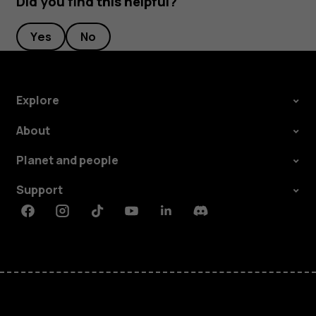
Did you find this helpful?
Yes
No
Explore
About
Planet and people
Support
Facebook
Instagram
Tiktok
Youtube
Linkedin
Discord