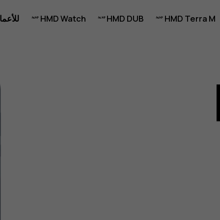
HMD Terra M
HMD DUB
HMD Watch
للأعما