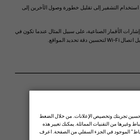
خدام التشفير لزيادة أمان اتصال Wi-Fi. يؤدي استخدام التشفير إلى تقليل خطورة وصول الآخرين إلى
ا إشارات الأقمار الصناعية، على سبيل المثال عندما تكون في
تحديد المواقع.
 تحسين تجربتك وتخصيص الإعلانات. من خلال الضغط
ط وغيرها من التقنيات المماثلة. يمكنك تغيير هذه
تباط" الموجود في الجزء السفلي من الصفحة. اعرف