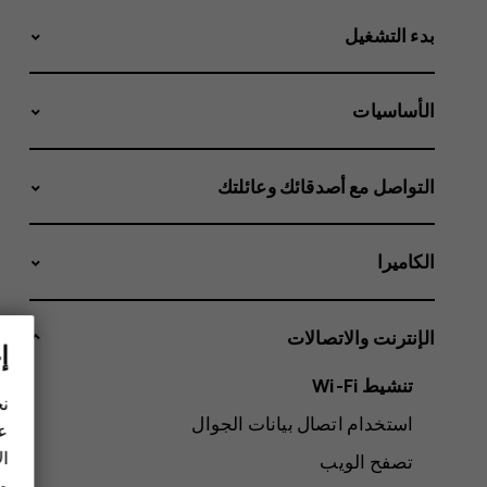
بدء التشغيل
الأساسيات
التواصل مع أصدقائك وعائلتك
الكاميرا
الإنترنت والاتصالات
إ
تنشيط Wi-Fi
نح
استخدام اتصال بيانات الجوال
عل
ال
تصفح الويب
مز