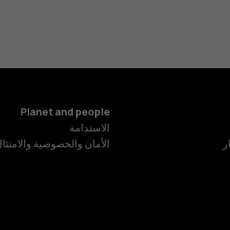
Planet and people
الهواتف الذكية
الاستدامة
ر
الأمان والخصوصية والامتثا
الهواتف المميز
الأكسسوارات