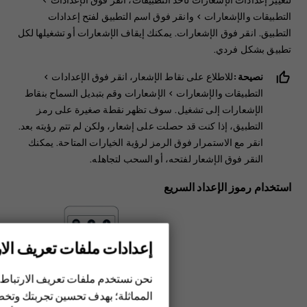
التطبيقات والإشعارات
> وانقر فوق اسم التطبيق لفتح إعدادات
التطبيق. انقر فوق
الإشعارات
. يمكنك إيقاف الإشعارات أو تشغيلها لكل
تطبيق بشكل فردي.
نصيحة:
للاطلاع على نقاط الإشعار، انقر فوق
الإعدادات
>
‬‏‫التطبيقات والإشعارات
>
‬‏‫الإشعارات
وقم بتبديل
السماح بنقاط
الإشعارات
إلى تشغيل. سوف تظهر نقطة صغيرة على رمز
التطبيق، إذا كنت قد حصلت على إشعار، ولكن لم تتم رؤيته بعد.
انقر مع الاستمرار فوق الرمز لرؤية الخيارات المتاحة. يمكنك
النقر فوق الإشعار لفتحه، أو السحب لتجاهله.
استخدام رموز الإعداد السريع
إعدادات ملفات تعريف الار
الهواتف الذكية
الهواتف المميزة
نحن نستخدم ملفات تعريف الارتباط 
المماثلة؛ بهدف تحسين تجربتك وتخص