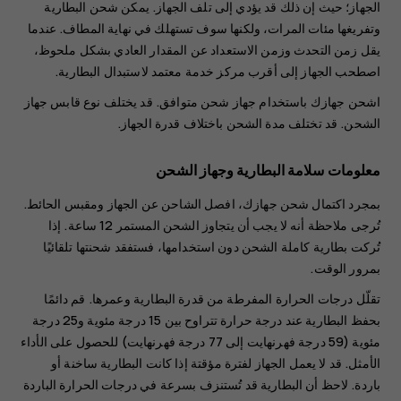
الجهاز؛ حيث إن ذلك قد يؤدي إلى تلف الجهاز. يمكن شحن البطارية
وتفريغها مئات المرات، ولكنها سوف تستهلك في نهاية المطاف. عندما
يقل زمن التحدث وزمن الاستعداد عن المقدار العادي بشكل ملحوظ،
اصطحب الجهاز إلى أقرب مركز خدمة معتمد لاستبدال البطارية.
اشحن جهازك باستخدام جهاز شحن متوافق. قد يختلف نوع قابس جهاز
الشحن. قد تختلف مدة الشحن باختلاف قدرة الجهاز.
معلومات سلامة البطارية وجهاز الشحن
بمجرد اكتمال شحن جهازك، افصل الشاحن عن الجهاز ومقبس الحائط.
تُرجى ملاحظة أنه لا يجب أن يتجاوز الشحن المستمر 12 ساعة. إذا
تُركت بطارية كاملة الشحن دون استخدامها، فستفقد شحنتها تلقائيًا
بمرور الوقت.
تقلّل درجات الحرارة المفرطة من قدرة البطارية وعمرها. قم دائمًا
بحفظ البطارية عند درجة حرارة تتراوح بين 15 درجة مئوية و25 درجة
مئوية (59 درجة فهرنهايت إلى 77 درجة فهرنهايت) للحصول على الأداء
الأمثل. قد لا يعمل الجهاز لفترة مؤقتة إذا كانت البطارية ساخنة أو
باردة. لاحظ أن البطارية قد تُستنزف بسرعة في درجات الحرارة الباردة