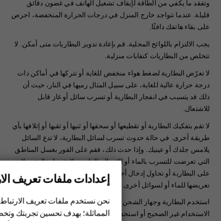
وتفقد ما يكفي من الطاقة لإيقاف تشغيل الهاتف في غضون دقائق
قليلة. عندما تتواجد خارج المنزل في درجات الحرارة المنخفضة، احرص
على بقاء هاتفك دافئًا.
‏‫يجب الالتزام باللوائح المحلية. قم بإعادة تدوير البطاريات متى أمكن. لا
تتخلص من البطاريات كنفايات منزلية.
لا تعرّض البطارية لضغط هواء منخفض للغاية أو تتركها في أماكن ذات
درجة حرارة عالية للغاية، على سبيل المثال رميها في النار، حيث أن
ذلك قد يتسبب في انفجار البطارية أو تسرب سائل أو غاز قابل
للاشتعال.
لا تقم بتفكيك البطارية أو تقطيعها أو سحقها أو ثنيها أو ثقبها أو إتلافها بأي
طريقة أخرى. في حالة حدوث تسرب لسائل البطارية، لا تدع السائل
يلامس جلدك أو عينيك. وإذا حدث ذلك، فقم على الفور بغسل المناطق
التي تعرضت للتسرب بالماء أو الاتصال بالطبيب. لا تقم بإدخال تعديلات
على البطارية أو تحاول إدخال أجسام غريبة فيها، ولا تقم بغمرها أو
إعدادات ملفات تعريف الار
الهواتف الذكية
تعريضها للماء أو لسوائل أخرى. قد تنفجر البطاريات في حالة تلفها.
الهواتف المميزة
نحن نستخدم ملفات تعريف الارتباط 
استخدم البطارية وجهاز الشحن للأغراض المقصودة فقط. فقد يؤدي
المماثلة؛ بهدف تحسين تجربتك وتخص
الاستخدام غير الصحيح أو استخدام بطاريات أو أجهزة شحن غير معتمدة