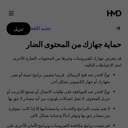
دليل
مستخدم
تحديد اللغة
تنزيل
هاتف
حماية جهازك من المحتوى الضار
Nokia
قد يتعرض جهازك للفيروسات وغيرها من المحتويات الضارة الأخرى.
8.1
‏‫اتخذ الاحتياطات التالية:
توخّ الحذر عند فتح الرسائل. ‏‫فربما تتضمن برامج خبيثة أو تضر
بجهازك أو جهاز الكمبيوتر بشكل آخر.‬
توخّ الحذر عند الموافقة على طلبات الاتصال أو تصفح الإنترنت أو
تنزيل المحتوى. لا تقبل اتصالات بلوتوث من أية مصادر لا تثق بها.
لا تقم بتثبيت البرامج والخدمات واستخدامها إلا إذا كانت متوفرة
من مصادر تثق بها وتوفر أمانًا وحماية بشكل كافٍ.‬
قم بتثبيت برامج مكافحة الفيروسات وبرامج الأمان الأخرى على