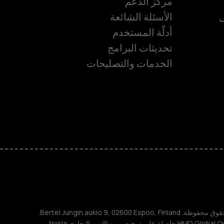
مركز الدعم
ل
الأسئلة الشائعة
أدلّة المستخدم
ة
تحديثات البرامج
الخدمات والتصليحات
TM و © 2026 HMD Global. جميع الحقوق محفوظة. Bertel Jungin aukio 9, 02600 Espoo, Finland.
مُعرِّف الشركة: 2724044-2. شركة HMD Global Oy حاصلة على ترخيص من الاسم التجاري Nokia