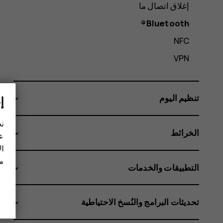
إغلاق اتصال ما
Bluetooth®
NFC
VPN
تنظيم اليوم
إ
نح
الخرائط
عل
ال
مز
التطبيقات والخدمات
تحديثات البرامج والنُسخ الاحتياطية