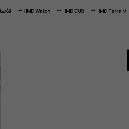
HMD Terra M
HMD DUB
HMD Watch
للأعما