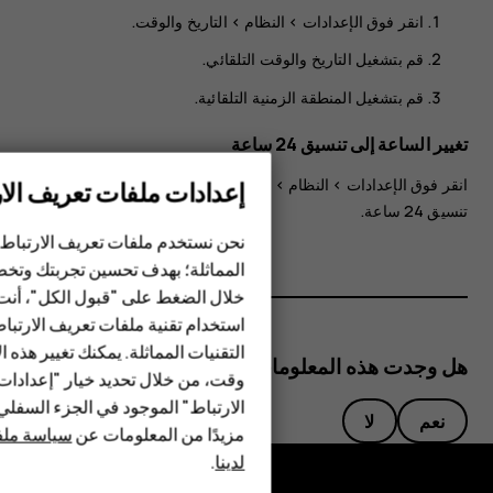
انقر فوق
>
النظام
>
التاريخ والوقت
.
قم بتشغيل
التاريخ والوقت التلقائي
.
قم بتشغيل
المنطقة الزمنية التلقائية
.
تغيير الساعة إلى تنسيق 24 ساعة
انقر فوق
>
النظام
>
التاريخ والوقت
، وقم بتشغيل
‎استخدام
إعدادات ملفات تعريف الار
الهواتف الذكية
تنسيق 24 ساعة
.
الهواتف المميزة
نحن نستخدم ملفات تعريف الارتباط 
المماثلة؛ بهدف تحسين تجربتك وتخص
الأكسسوارات
خلال الضغط على "قبول الكل"، أنت
استخدام تقنية ملفات تعريف الارتبا
HMD Terra M
التقنيات المماثلة. يمكنك تغيير هذه 
هل وجدت هذه المعلومات مفيدة؟
HMD DUB
وقت، من خلال تحديد خيار "إعدادا
الارتباط" الموجود في الجزء السفل
HMD Watch
نعم
لا
مزيدًا من المعلومات عن
سياسة ملفا
لدينا
.
للأعمال