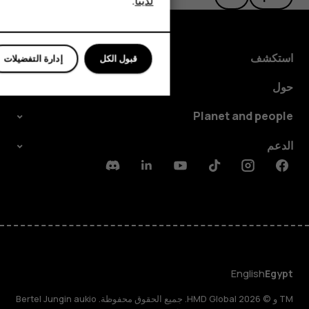
لدينا
.
للأعمال
الأجهزة اللوحية
استكشف
قبول الكل
إدارة التفضيلات
حول
Planet and people
الدعم
Discord
Linkedin
Youtube
Tiktok
Instagram
Facebook
English
Egypt
TM و © 2026 HMD Global. جميع الحقوق محفوظة. Bertel Jungin aukio