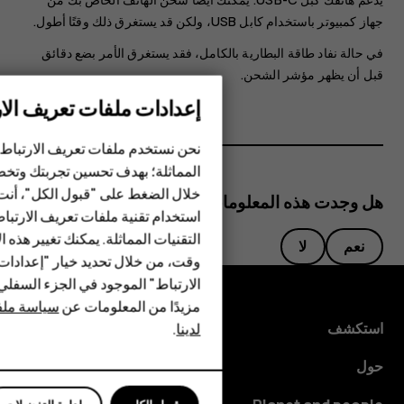
جهاز كمبيوتر باستخدام كابل ‪USB‬، ولكن قد يستغرق ذلك وقتًا أطول.
في حالة نفاد طاقة البطارية بالكامل، فقد يستغرق الأمر بضع دقائق
قبل أن يظهر مؤشر الشحن.
إعدادات ملفات تعريف الار
الهواتف الذكية
الهواتف المميزة
نحن نستخدم ملفات تعريف الارتباط 
المماثلة؛ بهدف تحسين تجربتك وتخص
الأكسسوارات
خلال الضغط على "قبول الكل"، أنت
هل وجدت هذه المعلومات مفيدة؟
استخدام تقنية ملفات تعريف الارتبا
HMD Terra M
التقنيات المماثلة. يمكنك تغيير هذه 
نعم
لا
HMD DUB
وقت، من خلال تحديد خيار "إعدادا
الارتباط" الموجود في الجزء السفل
HMD Watch
مزيدًا من المعلومات عن
سياسة ملفا
استكشف
لدينا
.
للأعمال
حول
الأجهزة اللوحية