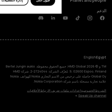
Planet and people
قبول الكل
إدارة التفضيلات
الدعم
Discord
Linkedin
Youtube
Tiktok
Instagram
Facebook
English
Egypt
TM و © 2026 HMD Global. جميع الحقوق محفوظة. Bertel Jungin aukio
9, 02600 Espoo, Finland. مُعرِّف الشركة: 2724044-2. شركة HMD
Global Oy حاصلة على ترخيص من الاسم التجاري Nokia للهواتف. Nokia
علامة تجارية مسجلة باسم شركة Nokia Corporation.
الشروط
الخصوصية
إعدادات ملفات تعريف الارتباط
الأخلاقيات
Speak Up channel