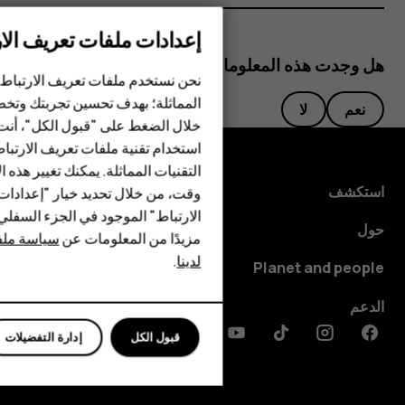
إعدادات ملفات تعريف الار
الهواتف الذكية
هل وجدت هذه المعلومات مفيدة؟
الهواتف المميزة
نحن نستخدم ملفات تعريف الارتباط 
المماثلة؛ بهدف تحسين تجربتك وتخص
نعم
لا
الأكسسوارات
خلال الضغط على "قبول الكل"، أنت
استخدام تقنية ملفات تعريف الارتبا
HMD Terra M
التقنيات المماثلة. يمكنك تغيير هذه 
HMD DUB
استكشف
وقت، من خلال تحديد خيار "إعدادا
الارتباط" الموجود في الجزء السفل
HMD Watch
حول
مزيدًا من المعلومات عن
سياسة ملفا
لدينا
.
للأعمال
Planet and people
الأجهزة اللوحية
الدعم
قبول الكل
إدارة التفضيلات
Discord
Linkedin
Youtube
Tiktok
Instagram
Facebook